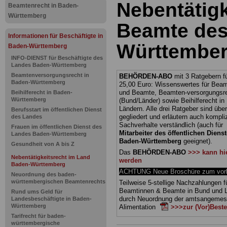
Nebentätigk
Beamtenrecht in Baden-
Württemberg
Beamte des
Informationen für Beschäftigte in
Württembe
Baden-Württemberg
INFO-DIENST für Beschäftigte des
Landes Baden-Württemberg
Beamtenversorgungsrecht in
BEHÖRDEN-ABO
mit 3 Ratgebern fü
Baden-Württemberg
25,00 Euro: Wissenswertes für Bea
und Beamte, Beamten-versorgungsr
Beihilferecht in Baden-
Württemberg
(Bund/Länder) sowie Beihilferecht i
Ländern. Alle drei Ratgeber sind über
Berufsstart im öffentlichen Dienst
gegliedert und erläutern auch kompliz
des Landes
Sachverhalte verständlich (auch für
Frauen im öffentlichen Dienst des
Mitarbeiter des öffentlichen Dienst
Landes Baden-Württemberg
Baden-Württemberg
geeignet).
Gesundheit von A bis Z
Das
BEHÖRDEN-ABO
>>> kann hie
Nebentätigkeitsrecht im Land
werden
Baden-Württemberg
ACHTUNG Neue Broschüre zum vorb
Neuordnung des baden-
württembergischen Beamtenrechts
Teilweise 5-stellige Nachzahlungen f
Beamtinnen & Beamte in Bund und 
Rund ums Geld für
durch Neuordnung der amtsangeme
Landesbeschäftigte in Baden-
Württemberg
Alimentation
>>>zur (Vor)Beste
Tarifrecht für baden-
württembergische