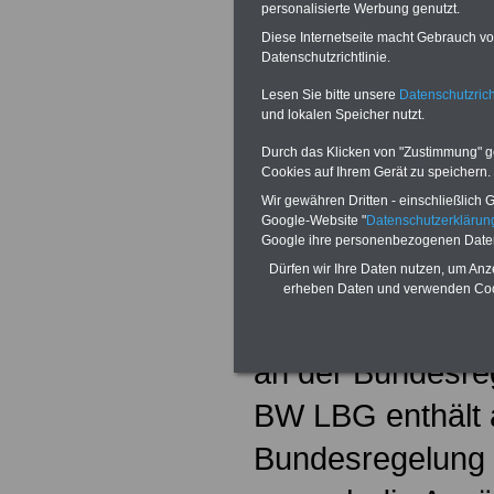
Baden-Württemb
personalisierte Werbung genutzt.
Diese Internetseite macht Gebrauch von
finden.
Datenschutzrichtlinie.
Lesen Sie bitte unsere
Datenschutzrich
Genehmigungsp
und lokalen Speicher nutzt.
Nebentätigkeit
Durch das Klicken von "Zustimmung" geb
Cookies auf Ihrem Gerät zu speichern.
Die Genehmigung
Wir gewähren Dritten - einschließlich Go
Google-Website "
Datenschutzerkläru
Nebentätigkeiten
Google ihre personenbezogenen Date
Dürfen wir Ihre Daten nutzen, um Anz
geregelt (Verfahr
erheben Daten und verwenden Cook
87a BW LBG); sie
an der Bundesre
BW LBG enthält 
Bundesregelung b