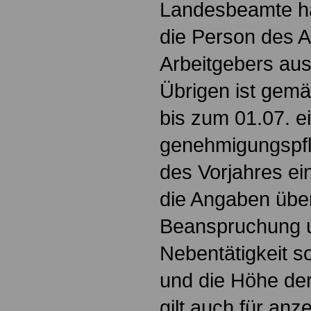
Landesbeamte ha
die Person des A
Arbeitgebers aus
Übrigen ist gem
bis zum 01.07. e
genehmigungspfli
des Vorjahres ei
die Angaben über 
Beanspruchung 
Nebentätigkeit s
und die Höhe der
gilt auch für anze