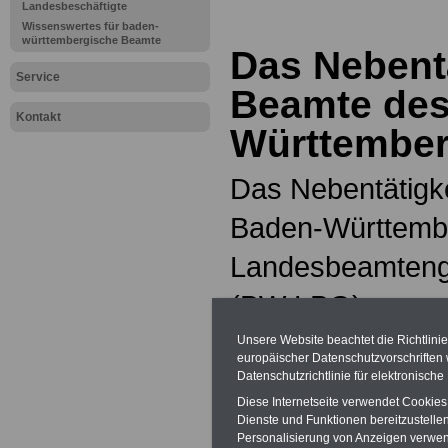
Landesbeschäftigte
Wissenswertes für baden-
württembergische Beamte
Das Nebentä
Service
Beamte des
Kontakt
Württembe
Das Nebentätigk
Baden-Württember
Landesbeamteng
(BW LBG) gerege
Regelung in § 8
Unsere Website beachtet die Richtlini
europäischer Datenschutzvorschrifte
Vorschriften zur 
Datenschutzrichtlinie für elektronisch
Diese Internetseite verwendet Cookie
Landesnebentäti
Dienste und Funktionen bereitzustell
Personalisierung von Anzeigen verwende