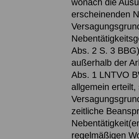
wonach die Ausüb
erscheinenden Ne
Versagungsgrund
Nebentätigkeitsg
Abs. 2 S. 3 BBG)
außerhalb der Arb
Abs. 1 LNTVO B
allgemein erteilt
Versagungsgrund 
zeitliche Beansp
Nebentätigkeit(en
regelmäßigen Woc