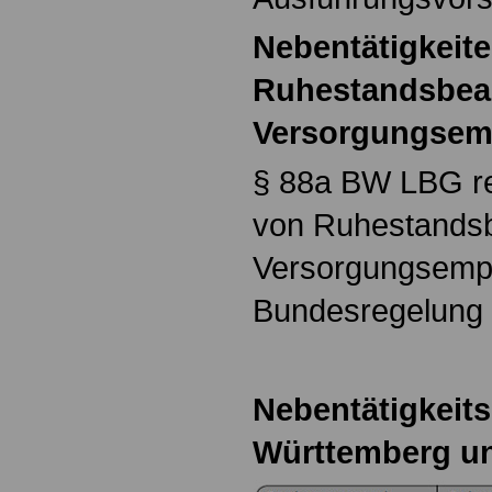
Nebentätigkeit
Ruhestandsbea
Versorgungsem
§ 88a BW LBG reg
von Ruhestands
Versorgungsempf
Bundesregelung 
Nebentätigkeit
Württemberg u