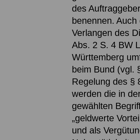
des Auftraggeber
benennen. Auch d
Verlangen des D
Abs. 2 S. 4 BW L
Württemberg umf
beim Bund (vgl. §
Regelung des § 
werden die in d
gewählten Begrif
„geldwerte Vort
und als Vergütun