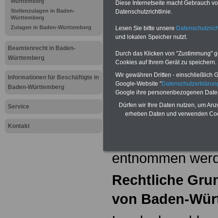
Württemberg
Beamten in hera
Diese Internetseite macht Gebrauch von
Stellenzulagen in Baden-
Datenschutzrichtlinie.
Württemberg
kann eine Amtsz
Zulagen in Baden-Württemberg
Lesen Sie bitte unsere
Datenschutzrich
und lokalen Speicher nutzt.
Amtszulagen sind
Beamtenrecht in Baden-
Durch das Klicken von "Zustimmung" geb
Württemberg
ruhegehaltfähig u
Cookies auf Ihrem Gerät zu speichern.
Wir gewähren Dritten - einschließlich Go
Informationen für Beschäftigte in
des Grundgehalt
Google-Website "
Datenschutzerkläru
Baden-Württemberg
Google ihre personenbezogenen Date
erhält, kann de
Dürfen wir Ihre Daten nutzen, um Anz
Service
erheben Daten und verwenden Cook
beispielsweise 
Kontakt
Landesregelung
entnommen werd
Rechtliche Gru
von Baden-Wür