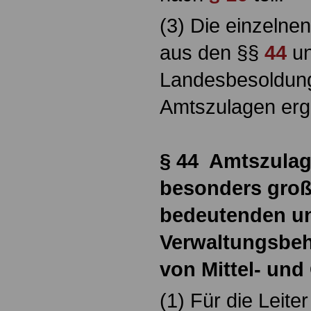
(3) Die einzelne
aus den §§
44
u
Landesbesoldun
Amtszulagen erg
§ 44 Amtszulage
besonders gro
bedeutenden u
Verwaltungsbe
von Mittel- un
(1) Für die Leit