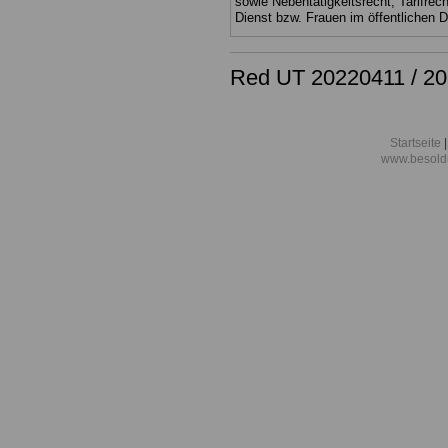
sowie Nebentätigkeitsrecht, Tarifrec
Dienst bzw. Frauen im öffentlichen 
Red UT 20220411 / 2
Startseite
|
www.besold