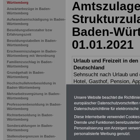
Amtszulag
Württemberg
Anwärterbezüge in Baden-
Württemberg
Strukturzu
Aufwandsentschädigung in Baden-
Württemberg
Baden-Würt
Besoldungsdienstalter bzw
Erfahrungszeit
01.01.2021
Besoldungstabellen in Baden-
Württemberg
Erschwerniszulagen in Baden-
Württemberg mit Verordnung
Urlaub und Freizeit in de
Familienzuschlag in Baden-
Württemberg
Deutschland
Grundgehalt in Baden-
Sehnsucht nach Urlaub und d
Württemberg
Hotel, Gasthof, Pension, Ap
Hochschullehrerbesoldung in
Unterkunft. Die Website
www
Baden-Württemberg
Mehrarbeitsvergütung in Baden-
als 6.000 Gastgeber in Deut
Unsere Website beachtet die Richtlini
Württemberg
europäischer Datenschutzvorschrifte
Professorenbesoldung in Baden-
Datenschutzrichtlinie für elektronisch
Württemberg
Amtszulage
Richterbesoldung in Baden-
Diese Internetseite verwendet Cookie
Württemberg
Dienste und Funktionen bereitzustell
Württembe
Sonderzahlungen in Baden-
Personalisierung von Anzeigen verwende
Württemberg
personalisierte Werbung genutzt.
Stellenobergrenzen in Baden-