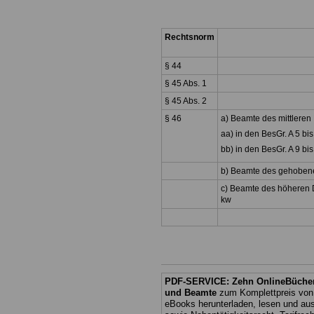
Rechtsnorm
§ 44
§ 45 Abs. 1
§ 45 Abs. 2
§ 46
a) Beamte des mittleren
aa) in den BesGr. A 5 bis
bb) in den BesGr. A 9 bis
b) Beamte des gehobene
c) Beamte des höheren D
kw
PDF-SERVICE: Zehn OnlineBücher 
und Beamte
zum Komplettpreis von
eBooks herunterladen, lesen und au