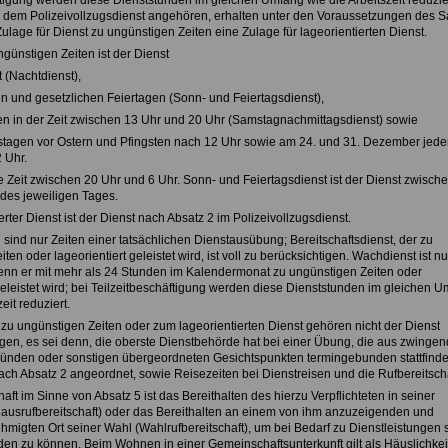
ftigung werden diese Dienststunden im gleichen Umfang wie die Arbeitszeit reduzier
 dem Polizeivollzugsdienst angehören, erhalten unter den Voraussetzungen des S
Zulage für Dienst zu ungünstigen Zeiten eine Zulage für lageorientierten Dienst.
ngünstigen Zeiten ist der Dienst
t (Nachtdienst),
n und gesetzlichen Feiertagen (Sonn- und Feiertagsdienst),
n in der Zeit zwischen 13 Uhr und 20 Uhr (Samstagnachmittagsdienst) sowie
tagen vor Ostern und Pfingsten nach 12 Uhr sowie am 24. und 31. Dezember jede
 Uhr.
ie Zeit zwischen 20 Uhr und 6 Uhr. Sonn- und Feiertagsdienst ist der Dienst zwisch
 des jeweiligen Tages.
erter Dienst ist der Dienst nach Absatz 2 im Polizeivollzugsdienst.
 sind nur Zeiten einer tatsächlichen Dienstausübung; Bereitschaftsdienst, der zu
ten oder lageorientiert geleistet wird, ist voll zu berücksichtigen. Wachdienst ist nu
enn er mit mehr als 24 Stunden im Kalendermonat zu ungünstigen Zeiten oder
geleistet wird; bei Teilzeitbeschäftigung werden diese Dienststunden im gleichen 
eit reduziert.
 zu ungünstigen Zeiten oder zum lageorientierten Dienst gehören nicht der Dienst
n, es sei denn, die oberste Dienstbehörde hat bei einer Übung, die aus zwinge
ründen oder sonstigen übergeordneten Gesichtspunkten termingebunden stattfind
ach Absatz 2 angeordnet, sowie Reisezeiten bei Dienstreisen und die Rufbereitscha
haft im Sinne von Absatz 5 ist das Bereithalten des hierzu Verpflichteten in seiner
Hausrufbereitschaft) oder das Bereithalten an einem von ihm anzuzeigenden und
hmigten Ort seiner Wahl (Wahlrufbereitschaft), um bei Bedarf zu Dienstleistungen s
en zu können. Beim Wohnen in einer Gemeinschaftsunterkunft gilt als Häuslichkeit