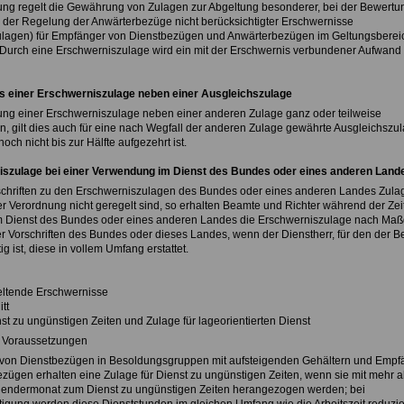
ng regelt die Gewährung von Zulagen zur Abgeltung besonderer, bei der Bewertu
 der Regelung der Anwärterbezüge nicht berücksichtigter Erschwernisse
ulagen) für Empfänger von Dienstbezügen und Anwärterbezügen im Geltungsberei
urch eine Erschwerniszulage wird ein mit der Erschwernis verbundener Aufwand 
s einer Erschwerniszulage neben einer Ausgleichszulage
ung einer Erschwerniszulage neben einer anderen Zulage ganz oder teilweise
, gilt dies auch für eine nach Wegfall der anderen Zulage gewährte Ausgleichszul
och nicht bis zur Hälfte aufgezehrt ist.
iszulage bei einer Verwendung im Dienst des Bundes oder eines anderen Land
chriften zu den Erschwerniszulagen des Bundes oder eines anderen Landes Zula
ser Verordnung nicht geregelt sind, so erhalten Beamte und Richter während der Zei
 Dienst des Bundes oder eines anderen Landes die Erschwerniszulage nach Ma
r Vorschriften des Bundes oder dieses Landes, wenn der Dienstherr, für den der 
ig ist, diese in vollem Umfang erstattet.
eltende Erschwernisse
tt
st zu ungünstigen Zeiten und Zulage für lageorientierten Dienst
e Voraussetzungen
 von Dienstbezügen in Besoldungsgruppen mit aufsteigenden Gehältern und Empf
zügen erhalten eine Zulage für Dienst zu ungünstigen Zeiten, wenn sie mit mehr al
lendermonat zum Dienst zu ungünstigen Zeiten herangezogen werden; bei