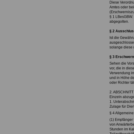
Diese Verordnu
Amtes oder bei
(Erschwernisz
§ 1 LBesGBW. D
abgegolten.
§ 2 Ausschlus
Ist die Gewähr
ausgeschlossen
solange diese n
§ 3 Erschwern
Sehen die Vors
vor, die in die
Verwendung im
und in Höhe de
oder Richter tät
2. ABSCHNITT
Einzeln abzug
1. Unterabschni
Zulage für Dien
§ 4 Allgemein
(1) Empfänger
von Anwärterbe
Stunden im Ka