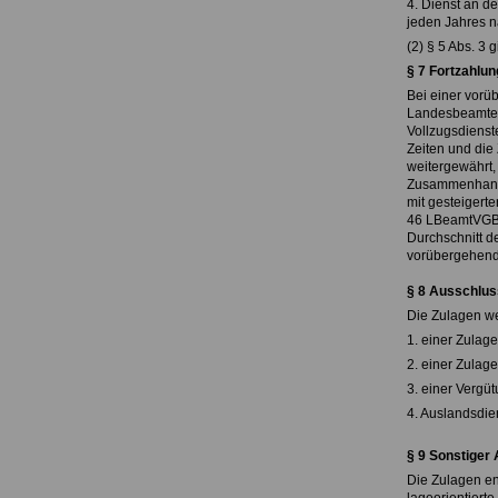
4. Dienst an d
jeden Jahres n
(2) § 5 Abs. 3 
§ 7 Fortzahlun
Bei einer vorü
Landesbeamte
Vollzugsdienst
Zeiten und die
weitergewährt,
Zusammenhang d
mit gesteigert
46 LBeamtVGBW
Durchschnitt d
vorübergehende
§ 8 Ausschlus
Die Zulagen w
1. einer Zulag
2. einer Zulag
3. einer Vergü
4. Auslandsdi
§ 9 Sonstiger
Die Zulagen ent