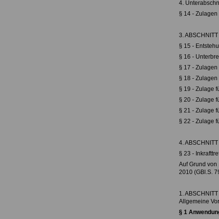
4. Unterabschn
§ 14 - Zulage
3. ABSCHNITT 
§ 15 - Entste
§ 16 - Unterbr
§ 17 - Zulagen
§ 18 - Zulagen
§ 19 - Zulage 
§ 20 - Zulage 
§ 21 - Zulage 
§ 22 - Zulage 
4. ABSCHNITT - 
§ 23 - Inkrafttr
Auf Grund von
2010 (GBl.S. 79
1. ABSCHNITT
Allgemeine Vor
§ 1 Anwendun