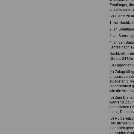
Teilzeitbeschä
Empfänger, die
anstelle einer 
(2) Dienst zu u
1. zur Nachtzei
2. an Sonntage
3. an Samstage
4. an den Sams
Jahres nach 12
Nachtzeit ist d
Uhr bis 24 Uhr
(3) Lageorienti
(4) Zulagefähig
ungünstigen Zei
zulagefähig, w
lageorientiert 
wie die Arbeitsz
(5) Zum Dienst
während Übunge
dienstlichen G
muss, Dienst n
(6) Rufbereitsc
Häuslichkeit (
dienstlich gene
abgerufen werd