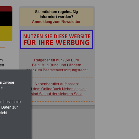
Sie möchten regelmäßig
informiert werden?
Anmeldung zum Newsletter
im
Ratgeber für nur 7,50 Euro
en
Beihilfe in Bund und Ländern
oder zum Beamtenversorgungsrecht
en zweier
Nebenberufler aufpassen:
ie
mit dem OnlineBuch Nebentätigkeit
sind Sie auf der sicheren Seite
rn bestimmte
 Daten zur
nicht
 zu
 Öff.
m Jahr
Ratgeber für nur 7,50 Euro