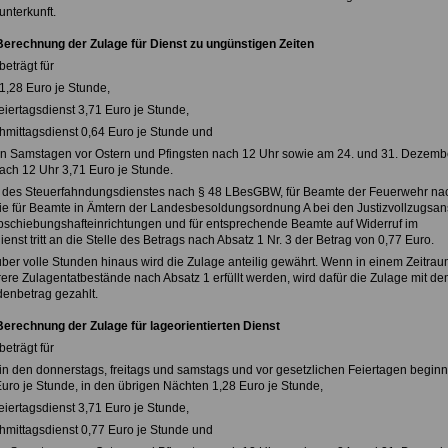
nterkunft.
Berechnung der Zulage für Dienst zu ungünstigen Zeiten
beträgt für
1,28 Euro je Stunde,
eiertagsdienst 3,71 Euro je Stunde,
mittagsdienst 0,64 Euro je Stunde und
en Samstagen vor Ostern und Pfingsten nach 12 Uhr sowie am 24. und 31. Dezemb
ach 12 Uhr 3,71 Euro je Stunde.
e des Steuerfahndungsdienstes nach § 48 LBesGBW, für Beamte der Feuerwehr na
für Beamte in Ämtern der Landesbesoldungsordnung A bei den Justizvollzugsans
bschiebungshafteinrichtungen und für entsprechende Beamte auf Widerruf im
enst tritt an die Stelle des Betrags nach Absatz 1 Nr. 3 der Betrag von 0,77 Euro.
 über volle Stunden hinaus wird die Zulage anteilig gewährt. Wenn in einem Zeitrau
rere Zulagentatbestände nach Absatz 1 erfüllt werden, wird dafür die Zulage mit de
enbetrag gezahlt.
erechnung der Zulage für lageorientierten Dienst
beträgt für
 in den donnerstags, freitags und samstags und vor gesetzlichen Feiertagen begi
uro je Stunde, in den übrigen Nächten 1,28 Euro je Stunde,
eiertagsdienst 3,71 Euro je Stunde,
mittagsdienst 0,77 Euro je Stunde und