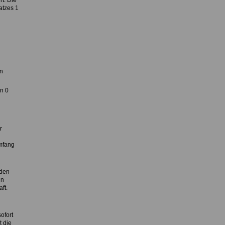
t. Die
atzes 1
n
en 0
r
Umfang
nden
en
ft.
ofort
 die