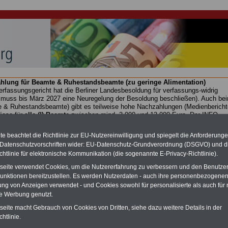
hlung für Beamte & Ruhestandsbeamte (zu geringe Alimentation)
fassungsgericht hat die Berliner Landesbesoldung für verfassungs-widrig
n muss bis
März 2027 eine Neuregelung der Besoldung beschließen). Auch be
 & Ruhestandsbeamte) gibt es teilweise hohe Nachzahlungen (Medienbericht
diese für
alle (!) Beamte
zwischen mind. 3.000 und 13.000 Euro, Der INFO-
hierzu eine Broschüre heraus, die unmittelbar nach dem Beschluss des
s der Bundesregierung vorgelegt wird (wahrscheinlich im Quartal.2026
e beachtet die Richtlinie zur EU-Nutzereinwilligung und spiegelt die Anforderung
Vor)Bestellung der Broschüre
.
 Datenschutzvorschriften wider: EU-Datenschutz-Grundverordnung (DSGVO) und d
chtlinie für elektronische Kommunikation (die sogenannte E-Privacy-Richtlinie).
tseite verwendet Cookies, um die Nutzererfahrung zu verbessern und den Benutze
iszuschläge nach der EZulVOBW für das Land Baden-
unktionen bereitzustellen. Es werden Nutzerdaten - auch ihre personenbezogenen
rg
ung von Anzeigen verwendet - und Cookies sowohl für personalisierte als auch für 
te Werbung genutzt.
-ABO
mit 3 Ratgebern für nur
PDF-SERVICE: 10 Bücher bzw. eBooks
Wissenswertes für Beamtinnen
wichtigen Themen für Beamte und dem
tseite macht Gebrauch von Cookies von Dritten, siehe dazu weitere Details in der
 Beamten-versorgungsrecht
Dienst
Zum Komplettpreis von 15 Euro i
htlinie.
 sowie Beihilferecht in Bund und
können Sie zehn Bücher als eBook