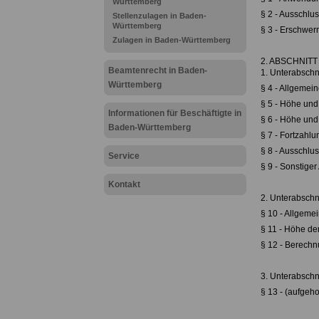
Württemberg
§ 2 - Ausschlu
Stellenzulagen in Baden-
Württemberg
§ 3 - Erschwer
Zulagen in Baden-Württemberg
2. ABSCHNITT 
Beamtenrecht in Baden-
1. Unterabschni
Württemberg
§ 4 - Allgeme
§ 5 - Höhe und
Informationen für Beschäftigte in
§ 6 - Höhe und
Baden-Württemberg
§ 7 - Fortzahl
§ 8 - Ausschlu
Service
§ 9 - Sonstige
Kontakt
2. Unterabschni
§ 10 - Allgem
§ 11 - Höhe de
§ 12 - Berech
3. Unterabschn
§ 13 - (aufge