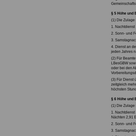
Gemeinschaftsu
§ 5 Höhe und 
(1) Die Zulage 
1. Nachtdienst 
2. Sonn- und F
3. Samstagnach
4. Dienst an d
jeden Jahres n
(2) Für Beamt
LBesGBW sowie 
oder bei den A
Vorbereitungsdi
(3) Für Dienst
zeitgleich meh
höchsten Stund
§ 6 Höhe und B
(1) Die Zulage 
1. Nachtdienst
Nächten 2,91 E
2. Sonn- und F
3. Samstagnach