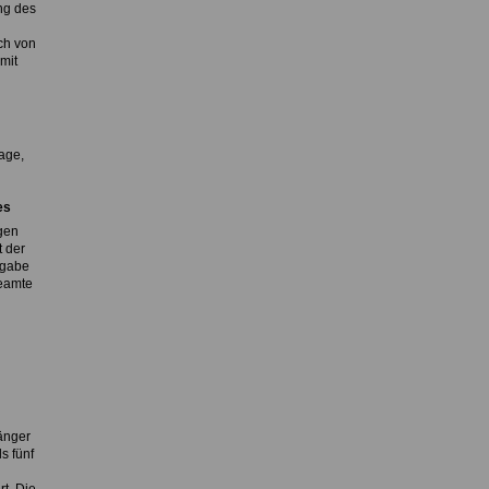
ng des
ch von
mit
age,
es
gen
t der
ßgabe
Beamte
änger
s fünf