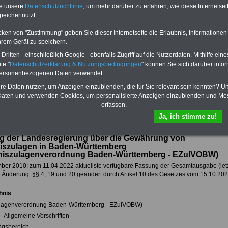
 drei Ratgeber sind übersichtlich
herunterladen, auch für Beschäftigte des
te unsere
Datenschutzrichtlinie
, um mehr darüber zu erfahren, wie diese Internetse
d erläutern auch komplizierte
Landes
Baden-Württemberg
geeignet: di
peicher nutzt.
verständlich (auch für
Bücher behandeln Beamtenrecht, Besold
des öffentlichen Dienstes in
Beamtenversor-gung, Beihilfe, Rund ums 
cken von "Zustimmung" geben Sie dieser Internetseite die Erlaubnis, Informationen
temberg
geeignet).
Nebentätigkeitsrecht, Frauen im öffentlic
hrem Gerät zu speichern.
Dienst. und Berufseinstieg im öffentlichen
DEN-ABO
>>> kann hier bestellt
Dienst. Man kann die eBooks herunterlad
ritten - einschließlich Google - ebenfalls Zugriff auf die Nutzerdaten. Mithilfe eine
ausdrucken und lesen
>>>mehr
te "
Datenschutzerklärung & Nutzungsbedingungen
" können Sie sich darüber infor
e Broschüre zum vorbestellen:
Informationen
personenbezogenen Daten verwendet.
tellige Nachzahlungen für
& Beamte in Bund und Ländern
hre Daten nutzen, um Anzeigen einzublenden, die für Sie relevant sein könnten? U
dnung der amtsangemessen
aten und verwenden Cookies, um personalisierte Anzeigen einzublenden und Me
n
>>>zur (Vor)Bestellung
erfassen.
Ja, ich stimme zu!
g der Landesregierung über die Gewährung von
iszulagen in Baden-Württemberg
niszulagenverordnung Baden-Württemberg - EZulVOBW)
er 2010; zum 11.04.2022 aktuellste verfügbare Fassung der Gesamtausgabe (let
e Änderung: §§ 4, 19 und 20 geändert durch Artikel 10 des Gesetzes vom 15.10.202
hnis
lagenverordnung Baden-Württemberg - EZulVOBW)
 Allgemeine Vorschriften
ngsbereich