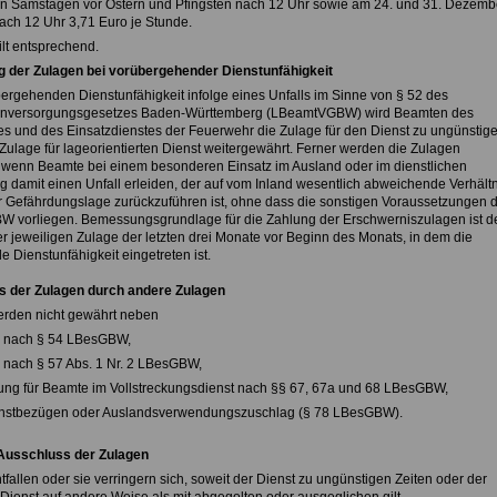
en Samstagen vor Ostern und Pfingsten nach 12 Uhr sowie am 24. und 31. Dezemb
ach 12 Uhr 3,71 Euro je Stunde.
gilt entsprechend.
g der Zulagen bei vorübergehender Dienstunfähigkeit
bergehenden Dienstunfähigkeit infolge eines Unfalls im Sinne von § 52 des
nversorgungsgesetzes Baden-Württemberg (LBeamtVGBW) wird Beamten des
es und des Einsatzdienstes der Feuerwehr die Zulage für den Dienst zu ungünstig
 Zulage für lageorientierten Dienst weitergewährt. Ferner werden die Zulagen
 wenn Beamte bei einem besonderen Einsatz im Ausland oder im dienstlichen
amit einen Unfall erleiden, der auf vom Inland wesentlich abweichende Verhält
er Gefährdungslage zurückzuführen ist, ohne dass die sonstigen Voraussetzungen 
 vorliegen. Bemessungsgrundlage für die Zahlung der Erschwerniszulagen ist d
er jeweiligen Zulage der letzten drei Monate vor Beginn des Monats, in dem die
 Dienstunfähigkeit eingetreten ist.
s der Zulagen durch andere Zulagen
erden nicht gewährt neben
e nach § 54 LBesGBW,
e nach § 57 Abs. 1 Nr. 2 LBesGBW,
tung für Beamte im Vollstreckungsdienst nach §§ 67, 67a und 68 LBesGBW,
enstbezügen oder Auslandsverwendungszuschlag (§ 78 LBesGBW).
 Ausschluss der Zulagen
fallen oder sie verringern sich, soweit der Dienst zu ungünstigen Zeiten oder der