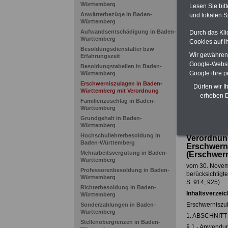
Ländern. Alle
Württemberg
Lesen Sie bit
gegliedert un
Anwärterbezüge in Baden-
und lokalen S
Sachverhalte 
Württemberg
Mitarbeiter 
Aufwandsentschädigung in Baden-
Durch das Kli
Baden-Würt
Württemberg
Cookies auf I
Das
BEHÖR
Besoldungsdienstalter bzw
Wir gewähren D
werden
Erfahrungszeit
Google-Websi
Besoldungstabellen in Baden-
ACHTUNG Neu
Google ihre 
Württemberg
Teilweise 5-s
Erschwerniszulagen in Baden-
Beamtinnen 
Dürfen wir I
Württemberg mit Verordnung
durch Neuor
erheben D
Familienzuschlag in Baden-
Alimentatio
Württemberg
Grundgehalt in Baden-
Württemberg
Hochschullehrerbesoldung in
Verordnun
Baden-Württemberg
Erschwern
Mehrarbeitsvergütung in Baden-
(Erschwer
Württemberg
vom 30. Novemb
Professorenbesoldung in Baden-
berücksichtigt
Württemberg
S. 914, 925)
Richterbesoldung in Baden-
Inhaltsverzeic
Württemberg
Erschwerniszu
Sonderzahlungen in Baden-
Württemberg
1. ABSCHNITT -
Stellenobergrenzen in Baden-
§ 1 - Anwendu