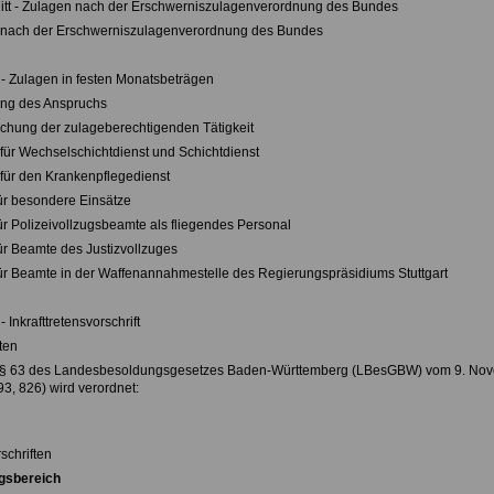
itt - Zulagen nach der Erschwerniszulagenverordnung des Bundes
n nach der Erschwerniszulagenverordnung des Bundes
- Zulagen in festen Monatsbeträgen
hung des Anspruchs
echung der zulageberechtigenden Tätigkeit
 für Wechselschichtdienst und Schichtdienst
 für den Krankenpflegedienst
für besondere Einsätze
für Polizeivollzugsbeamte als fliegendes Personal
für Beamte des Justizvollzuges
für Beamte in der Waffenannahmestelle des Regierungspräsidiums Stuttgart
Inkrafttretensvorschrift
eten
 § 63 des Landesbesoldungsgesetzes Baden-Württemberg (LBesGBW) vom 9. No
3, 826) wird verordnet:
schriften
gsbereich