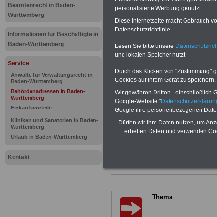
Behördenadressen, Anschrif
Beamtenrecht in Baden-
personalisierte Werbung genutzt.
Einrichtungen des öffentlic
Württemberg
Diese Internetseite macht Gebrauch von
Datenschutzrichtlinie.
BEHÖRDEN-ABO
mit 3 Ratgebern fü
Informationen für Beschäftigte in
25,00 Euro: Wissenswertes für Bea
Baden-Württemberg
Lesen Sie bitte unsere
Datenschutzrich
und Beamte, Beamten-versorgungsr
und lokalen Speicher nutzt.
(Bund/Länder) sowie Beihilferecht i
Service
Ländern. Alle drei Ratgeber sind über
Durch das Klicken von "Zustimmung" geb
gegliedert und erläutern auch kompliz
Anwälte für Verwaltungsrecht in
Sachverhalte verständlich (auch für
Cookies auf Ihrem Gerät zu speichern.
Baden-Württemberg
Mitarbeiter des öffentlichen Dienst
Behördenadressen in Baden-
Wir gewähren Dritten - einschließlich Go
Baden-Württemberg
geeignet).
Württemberg
Google-Website "
Datenschutzerkläru
Das
BEHÖRDEN-ABO
>>> kann hie
Einkaufsvorteile
Google ihre personenbezogenen Date
werden
Kliniken und Sanatorien in Baden-
Dürfen wir Ihre Daten nutzen, um Anz
ACHTUNG Neue Broschüre zum vorb
Württemberg
erheben Daten und verwenden Cook
Teilweise 5-stellige Nachzahlungen f
Urlaub in Baden-Württemberg
Beamtinnen & Beamte in Bund und 
durch Neuordnung der amtsangeme
Kontakt
Alimentation
>>>zur (Vor)Beste
Thema