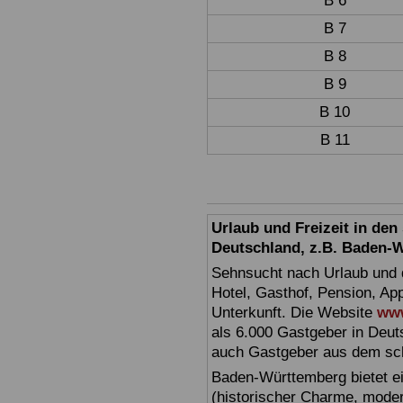
B 6
B 7
B 8
B 9
B 10
B 11
Urlaub und Freizeit in de
Deutschland, z.B. Baden-
Sehnsucht nach Urlaub und d
Hotel, Gasthof, Pension, Ap
Unterkunft. Die Website
www
als 6.000 Gastgeber in Deuts
auch Gastgeber aus dem sc
Baden-Württemberg bietet ei
(historischer Charme, moder