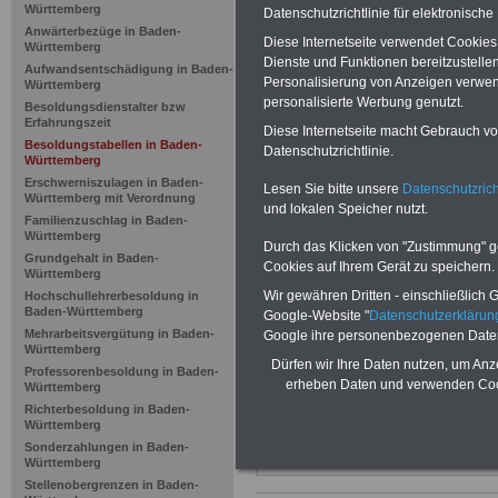
Baden-Würt
Württemberg
Datenschutzrichtlinie für elektronisch
Anwärterbezüge in Baden-
Diese Internetseite verwendet Cookie
Württemberg
Landesbes
Dienste und Funktionen bereitzustell
Aufwandsentschädigung in Baden-
Personalisierung von Anzeigen verwende
Württemberg
ab 01.12.20
personalisierte Werbung genutzt.
Besoldungsdienstalter bzw
Erfahrungszeit
Diese Internetseite macht Gebrauch von
Besoldungstabellen in Baden-
Datenschutzrichtlinie.
Württemberg
BEHÖRDEN-ABO
mit 3 Ratgebern fü
Erschwerniszulagen in Baden-
25,00 Euro: Wissenswertes für Bea
Lesen Sie bitte unsere
Datenschutzrich
Württemberg mit Verordnung
und Beamte, Beamten-versorgungsr
und lokalen Speicher nutzt.
(Bund/Länder) sowie Beihilferecht i
Familienzuschlag in Baden-
Württemberg
Ländern. Alle drei Ratgeber sind über
Durch das Klicken von "Zustimmung" geb
gegliedert und erläutern auch kompliz
Grundgehalt in Baden-
Cookies auf Ihrem Gerät zu speichern.
Sachverhalte verständlich (auch für
Württemberg
Mitarbeiter des öffentlichen Dienst
Wir gewähren Dritten - einschließlich Go
Hochschullehrerbesoldung in
Baden-Württemberg
geeignet).
Baden-Württemberg
Google-Website "
Datenschutzerkläru
Das
BEHÖRDEN-ABO
>>> kann hie
Mehrarbeitsvergütung in Baden-
Google ihre personenbezogenen Date
Württemberg
werden
Dürfen wir Ihre Daten nutzen, um Anz
Professorenbesoldung in Baden-
ACHTUNG Neue Broschüre zum vorb
erheben Daten und verwenden Cook
Württemberg
Teilweise 5-stellige Nachzahlungen f
Richterbesoldung in Baden-
Beamtinnen & Beamte in Bund und 
Württemberg
durch Neuordnung der amtsangeme
Sonderzahlungen in Baden-
Alimentation
>>>zur (Vor)Beste
Württemberg
Stellenobergrenzen in Baden-