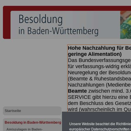
Hohe Nachzahlung für B
geringe Alimentation)
Das Bundesverfassungsgeri
für verfassungs-widrig erkl
Neuregelung der Besoldun
(Beamte & Ruhestandsbeamt
Nachzahlungen (Medienberi
Beamte
zwischen mind. 3.
SERVICE gibt hierzu eine 
dem Beschluss des Gesetz
wird (wahrscheinlich im Q
Startseite
Broschüre
.
Besoldung in Baden-Württemberg
Unsere Website beachtet die Richtlini
europäischer Datenschutzvorschrifte
Amtszulagen in Baden-