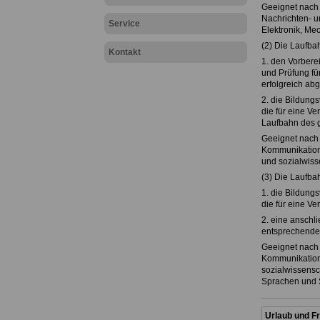
Geeignet nach 
Nachrichten- u
Service
Elektronik, Me
(2) Die Laufba
Kontakt
1. den Vorbere
und Prüfung fü
erfolgreich ab
2. die Bildung
die für eine V
Laufbahn des g
Geeignet nach 
Kommunikations
und sozialwiss
(3) Die Laufba
1. die Bildung
die für eine V
2. eine anschl
entsprechende 
Geeignet nach 
Kommunikations
sozialwissensc
Sprachen und 
Urlaub und Fr