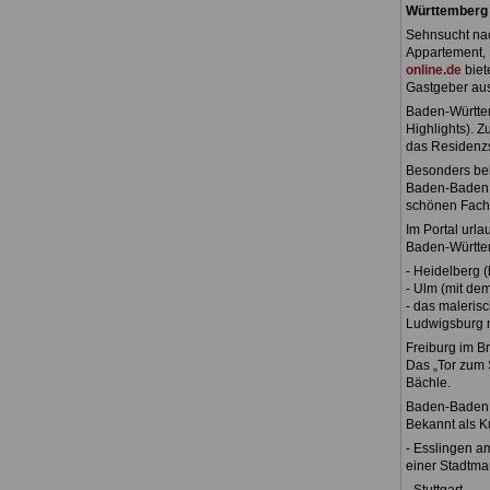
Württemberg
Sehnsucht nac
Appartement, 
online.de
biet
Gastgeber au
Baden-Württem
Highlights). 
das Residenz
Besonders beli
Baden-Baden, d
schönen Fach
Im Portal urla
Baden-Württe
- Heidelberg 
- Ulm (mit de
- das maleris
Ludwigsburg m
Freiburg im B
Das „Tor zum 
Bächle.
Baden-Baden
Bekannt als K
- Esslingen a
einer Stadtma