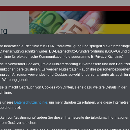
e beachtet die Richtlinie zur EU-Nutzereinwilligung und spiegelt die Anforderung
hlung für Beamte & Ruhestandsbeamte (zu geringe Alimentation)
 Datenschutzvorschriften wider: EU-Datenschutz-Grundverordnung (DSGVO) und d
fassungsgericht hat die Berliner Landesbesoldung für verfassungs-widrig
n muss bis
März 2027 eine Neuregelung der Besoldung beschließen). Auch be
chtlinie für elektronische Kommunikation (die sogenannte E-Privacy-Richtlinie).
 & Ruhestandsbeamte) gibt es teilweise hohe Nachzahlungen (Medienbericht
tseite verwendet Cookies, um die Nutzererfahrung zu verbessern und den Benutze
diese für
alle (!) Beamte
zwischen mind. 3.000 und 13.000 Euro, Der INFO-
unktionen bereitzustellen. Es werden Nutzerdaten - auch ihre personenbezogenen
hierzu eine Broschüre heraus, die unmittelbar nach dem Beschluss des
ung von Anzeigen verwendet - und Cookies sowohl für personalisierte als auch für 
s der Bundesregierung vorgelegt wird (wahrscheinlich im Quartal.2026
Vor)Bestellung der Broschüre
.
te Werbung genutzt.
tseite macht Gebrauch von Cookies von Dritten, siehe dazu weitere Details in der
htlinie.
ttemberg: Laufbahnverordnung-Innenministerium (LVO-IM)
r Laufbahnbefähigung
te unsere
Datenschutzrichtlinie
, um mehr darüber zu erfahren, wie diese Internetse
peicher nutzt.
-ABO
mit 3 Ratgebern für nur
PDF-SERVICE: 10 Bücher bzw. eBooks
cken von "Zustimmung" geben Sie dieser Internetseite die Erlaubnis, Informationen
Wissenswertes für Beamtinnen
wichtigen Themen für Beamte und dem
hrem Gerät zu speichern.
 Beamten-versorgungsrecht
Dienst
Zum Komplettpreis von 15 Euro i
 sowie Beihilferecht in Bund und
können Sie zehn Bücher als eBook