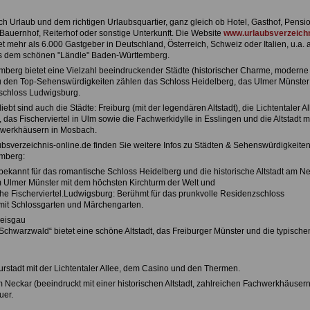
h Urlaub und dem richtigen Urlaubsquartier, ganz gleich ob Hotel, Gasthof, Pensio
Bauernhof, Reiterhof oder sonstige Unterkunft. Die Website
www.urlaubsverzeichn
et mehr als 6.000 Gastgeber in Deutschland, Österreich, Schweiz oder Italien, u.a. 
s dem schönen "Ländle" Baden-Württemberg.
berg bietet eine Vielzahl beeindruckender Städte (historischer Charme, moderne
Zu den Top-Sehenswürdigkeiten zählen das Schloss Heidelberg, das Ulmer Münster
schloss Ludwigsburg.
ebt sind auch die Städte: Freiburg (mit der legendären Altstadt), die Lichtentaler Al
as Fischerviertel in Ulm sowie die Fachwerkidylle in Esslingen und die Altstadt m
werkhäusern in Mosbach.
ubsverzeichnis-online.de finden Sie weitere Infos zu Städten & Sehenswürdigkeiten
mberg:
(bekannt für das romantische Schloss Heidelberg und die historische Altstadt am N
m Ulmer Münster mit dem höchsten Kirchturm der Welt und
che Fischerviertel.Ludwigsburg: Berühmt für das prunkvolle Residenzschloss
it Schlossgarten und Märchengarten.
reisgau
Schwarzwald“ bietet eine schöne Altstadt, das Freiburger Münster und die typische
urstadt mit der Lichtentaler Allee, dem Casino und den Thermen.
m Neckar (beeindruckt mit einer historischen Altstadt, zahlreichen Fachwerkhäuser
uer.