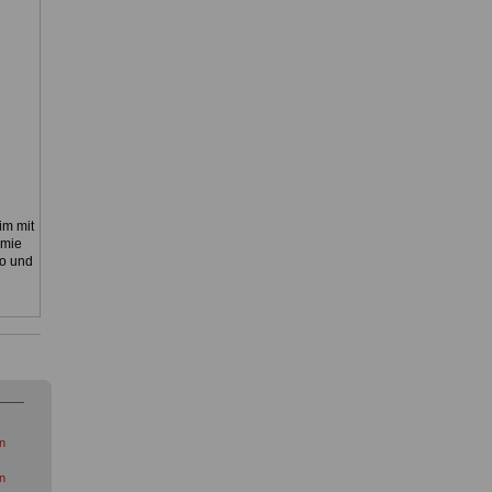
im mit
emie
oo und
n
n