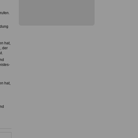
rufen.
ldung
n hat,
, der
t.
und
istes-
n hat,
und