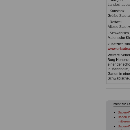
- Stuttgart
Landeshaupts
- Konstanz
Größte Stadt 
- Rottweil
Älteste Stadt 
- Schwäbisch 
Malerische Kl
Zusätzlich si
www.urlaubsv
Weitere Sehen
Burg Hohenzol
einer der sch
in Mannheim, 
Garten in eine
Schwäbische A
mehr zu:
L
Baden-Wü
Baden-Wü
mittlere
Baden-Wü