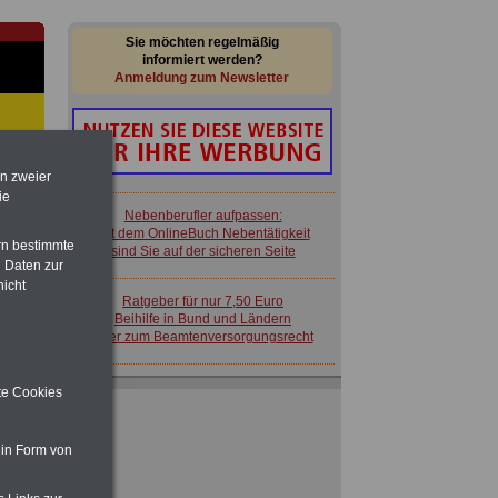
Sie möchten regelmäßig
informiert werden?
Anmeldung zum Newsletter
en zweier
ie
im
Nebenberufler aufpassen:
en
mit dem OnlineBuch Nebentätigkeit
rn bestimmte
sind Sie auf der sicheren Seite
 Daten zur
nicht
Ratgeber für nur 7,50 Euro
Beihilfe in Bund und Ländern
oder zum Beamtenversorgungsrecht
 § 6
ite Cookies
 zu
 in Form von
 Öff.
m Jahr
Nebenberufler aufpassen: