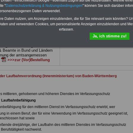
ritten - einschließlich Google - ebenfalls Zugriff auf die Nutzerdaten. Mithilfe eine
 drei Ratgeber sind übersichtlich
herunterladen, auch für Beschäftigte des
te "
Datenschutzerklärung & Nutzungsbedingungen
" können Sie sich darüber infor
d erläutern auch komplizierte
Landes
Baden-Württemberg
geeignet: di
personenbezogenen Daten verwendet.
verständlich (auch für
Bücher behandeln Beamtenrecht, Besold
des öffentlichen Dienstes in
Beamtenversor-gung, Beihilfe, Rund ums 
hre Daten nutzen, um Anzeigen einzublenden, die für Sie relevant sein könnten? U
temberg
geeignet).
Nebentätigkeitsrecht, Frauen im öffentlic
aten und verwenden Cookies, um personalisierte Anzeigen einzublenden und Me
Dienst. und Berufseinstieg im öffentlichen
DEN-ABO
>>> kann hier bestellt
erfassen.
Dienst. Man kann die eBooks herunterlad
ausdrucken und lesen
>>>mehr
Ja, ich stimme zu!
e Broschüre zum vorbestellen:
Informationen
tellige Nachzahlungen für
& Beamte in Bund und Ländern
dnung der amtsangemessen
n
>>>zur (Vor)Bestellung
 der Laufbahnverordnung (Innenministerium) von Baden-Württemberg
 mittleren, gehobenen und höheren Dienstes im Verfassungsschutz
r Laufbahnbefähigung
hnbefähigung für den mittleren Dienst im Verfassungsschutz erwirbt, wer
dung in einem Beruf, der für eine Verwendung im Verfassungsschutz geeignet ist,
geschlossen hat sowie
ießende dreijährige, der Laufbahn des mittleren Dienstes im Verfassungsschutz
Berufstätigkeit nachweist.