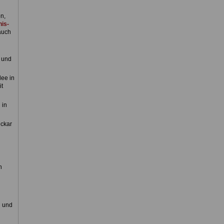
n,
is-
auch
 und
lee in
it
 in
eckar
n
n und