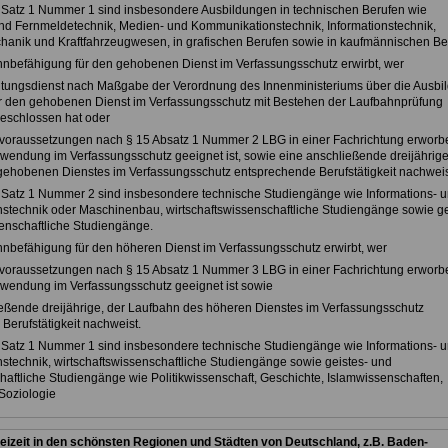
Satz 1 Nummer 1 sind insbesondere Ausbildungen in technischen Berufen wie
nd Fernmeldetechnik, Medien- und Kommunikationstechnik, Informationstechnik,
chanik und Kraftfahrzeugwesen, in grafischen Berufen sowie in kaufmännischen Be
hnbefähigung für den gehobenen Dienst im Verfassungsschutz erwirbt, wer
itungsdienst nach Maßgabe der Verordnung des Innenministeriums über die Ausbi
r den gehobenen Dienst im Verfassungsschutz mit Bestehen der Laufbahnprüfung
geschlossen hat oder
svoraussetzungen nach § 15 Absatz 1 Nummer 2 LBG in einer Fachrichtung erworbe
erwendung im Verfassungsschutz geeignet ist, sowie eine anschließende dreijährige
ehobenen Dienstes im Verfassungsschutz entsprechende Berufstätigkeit nachweis
Satz 1 Nummer 2 sind insbesondere technische Studiengänge wie Informations- 
technik oder Maschinenbau, wirtschaftswissenschaftliche Studiengänge sowie ge
enschaftliche Studiengänge.
hnbefähigung für den höheren Dienst im Verfassungsschutz erwirbt, wer
svoraussetzungen nach § 15 Absatz 1 Nummer 3 LBG in einer Fachrichtung erworbe
erwendung im Verfassungsschutz geeignet ist sowie
ießende dreijährige, der Laufbahn des höheren Dienstes im Verfassungsschutz
Berufstätigkeit nachweist.
Satz 1 Nummer 1 sind insbesondere technische Studiengänge wie Informations- 
technik, wirtschaftswissenschaftliche Studiengänge sowie geistes- und
haftliche Studiengänge wie Politikwissenschaft, Geschichte, Islamwissenschaften,
Soziologie
eizeit in den schönsten Regionen und Städten von Deutschland, z.B. Baden-