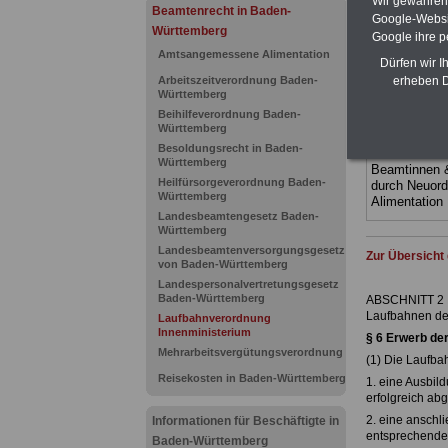
Wir gewähren D
Ländern. Alle
Beamtenrecht in Baden-
Google-Websi
gegliedert un
Württemberg
Google ihre 
Sachverhalte 
Amtsangemessene Alimentation
Mitarbeiter 
Dürfen wir I
Baden-Würt
erheben D
Arbeitszeitverordnung Baden-
Das
BEHÖR
Württemberg
werden
Beihilfeverordnung Baden-
Württemberg
ACHTUNG Neu
Besoldungsrecht in Baden-
Teilweise 5-s
Württemberg
Beamtinnen 
Heilfürsorgeverordnung Baden-
durch Neuor
Württemberg
Alimentatio
Landesbeamtengesetz Baden-
Württemberg
Landesbeamtenversorgungsgesetz
Zur Übersicht
von Baden-Württemberg
Landespersonalvertretungsgesetz
Baden-Württemberg
ABSCHNITT 2
Laufbahnen des
Laufbahnverordnung
Innenministerium
§ 6
Erwerb de
Mehrarbeitsvergütungsverordnung
(1) Die Laufba
Reisekosten in Baden-Württemberg
1. eine Ausbil
erfolgreich ab
2. eine anschl
Informationen für Beschäftigte in
entsprechende 
Baden-Württemberg