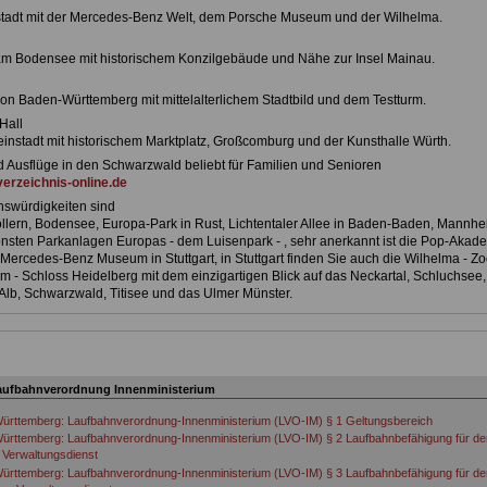
tadt mit der Mercedes-Benz Welt, dem Porsche Museum und der Wilhelma.
am Bodensee mit historischem Konzilgebäude und Nähe zur Insel Mainau.
von Baden-Württemberg mit mittelalterlichem Stadtbild und dem Testturm.
Hall
einstadt mit historischem Marktplatz, Großcomburg und der Kunsthalle Würth.
nd Ausflüge in den Schwarzwald beliebt für Familien und Senioren
erzeichnis-online.de
swürdigkeiten sind
lern, Bodensee, Europa-Park in Rust, Lichtentaler Allee in Baden-Baden, Mannhe
önsten Parkanlagen Europas - dem Luisenpark - , sehr anerkannt ist die Pop-Akad
Mercedes-Benz Museum in Stuttgart, in Stuttgart finden Sie auch die Wilhelma - Z
m - Schloss Heidelberg mit dem einzigartigen Blick auf das Neckartal, Schluchsee,
lb, Schwarzwald, Titisee und das Ulmer Münster.
aufbahnverordnung Innenministerium
rttemberg: Laufbahnverordnung-Innenministerium (LVO-IM) § 1 Geltungsbereich
rttemberg: Laufbahnverordnung-Innenministerium (LVO-IM) § 2 Laufbahnbefähigung für de
n Verwaltungsdienst
rttemberg: Laufbahnverordnung-Innenministerium (LVO-IM) § 3 Laufbahnbefähigung für de