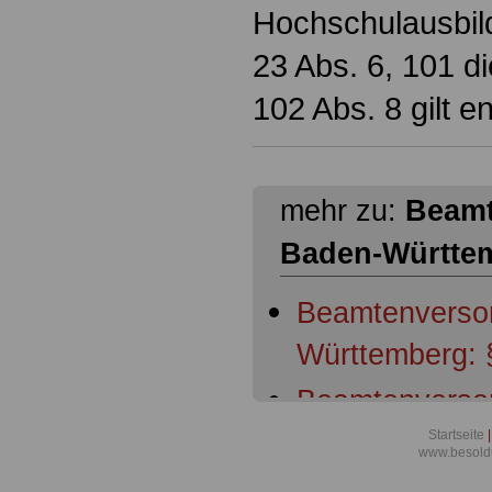
Hochschulausbil
23 Abs. 6, 101 d
102 Abs. 8 gilt 
mehr zu:
Beamt
Baden-Württe
Beamtenverso
Württemberg: §
Beamtenverso
Württemberg: 
Startseite
|
www.besold
Beamtenverso