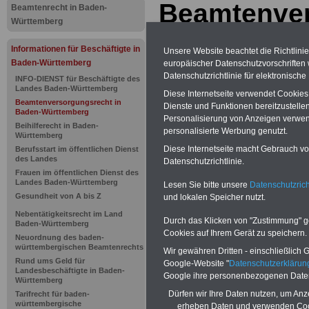
Beamtenve
Beamtenrecht in Baden-
Württemberg
Baden-Würt
Informationen für Beschäftigte in
Unsere Website beachtet die Richtlini
Besondere
Baden-Württemberg
europäischer Datenschutzvorschrifte
Datenschutzrichtlinie für elektronisch
INFO-DIENST für Beschäftigte des
zur ruhegeh
Landes Baden-Württemberg
Diese Internetseite verwendet Cookie
Beamtenversorgungsrecht in
Dienste und Funktionen bereitzustell
Baden-Württemberg
Dienstzeit
Personalisierung von Anzeigen verwende
Beihilferecht in Baden-
personalisierte Werbung genutzt.
Württemberg
Diese Internetseite macht Gebrauch von
Berufsstart im öffentlichen Dienst
des Landes
Urlaub und Freizeit in de
Datenschutzrichtlinie.
Frauen im öffentlichen Dienst des
Deutschland
Landes Baden-Württemberg
Lesen Sie bitte unsere
Datenschutzrich
Sehnsucht nach Urlaub und d
Gesundheit von A bis Z
und lokalen Speicher nutzt.
Hotel, Gasthof, Pension, Ap
Nebentätigkeitsrecht im Land
Durch das Klicken von "Zustimmung" geb
Unterkunft. Die Website
www
Baden-Württemberg
Cookies auf Ihrem Gerät zu speichern.
als 6.000 Gastgeber in Deut
Neuordnung des baden-
württembergischen Beamtenrechts
Wir gewähren Dritten - einschließlich Go
Rund ums Geld für
Google-Website "
Datenschutzerkläru
Landesbeschäftigte in Baden-
Google ihre personenbezogenen Date
Zur Übersicht d
Württemberg
Dürfen wir Ihre Daten nutzen, um Anz
Tarifrecht für baden-
württembergische
erheben Daten und verwenden Cook