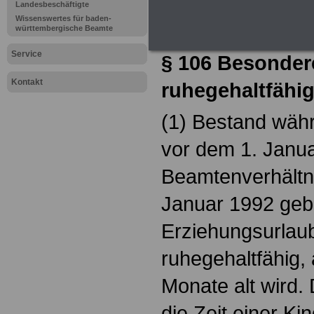
Beamtenversor
Landesbeschäftigte
Wissenswertes für baden-
Baden-Württem
württembergische Beamte
Service
§ 106 Besonde
Kontakt
ruhegehaltfähig
(1) Bestand wäh
vor dem 1. Janua
Beamtenverhältnis
Januar 1992 gebo
Erziehungsurlau
ruhegehaltfähig,
Monate alt wird. 
die Zeit einer K