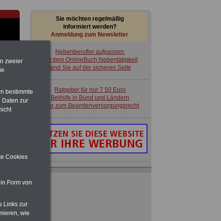
Sie möchten regelmäßig
informiert werden?
Anmeldung zum Newsletter
Nebenberufler aufpassen:
mit dem OnlineBuch Nebentätigkeit
en zweier
sind Sie auf der sicheren Seite
ie
Ratgeber für nur 7,50 Euro
rn bestimmte
im
Beihilfe in Bund und Ländern
 Daten zur
en
oder zum Beamtenversorgungsrecht
nicht
ite Cookies
Nebenberufler aufpassen:
mit dem OnlineBuch Nebentätigkeit
 in Form von
sind Sie auf der sicheren Seite
n,
s Links zur
is-
Ratgeber für nur 7,50 Euro
mieren, wie
Beihilfe in Bund und Ländern