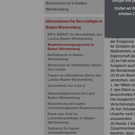
Google ihre 
Beamtenrecht in Baden-
Dürfen wir I
Württemberg
erheben D
Zur Übersich
§ 60 Schadens
Informationen für Beschäftigte in
(1) Schäden, d
Baden-Württemberg
besonderen, vo
INFO-DIENST für Beschäftigte des
Kriegshandlung
Landes Baden-Württemberg
der Ereignisse
Beamtenversorgungsrecht in
für Schäden de
Baden-Württemberg
Maßnahmen, we
Beihilferecht in Baden-
Eigenschaft als
Württemberg
(2) Im Fall ei
Berufsstart im öffentlichen Dienst
Ausgleich auch
des Landes
die Bundesrepu
(3) Ist ein Be
Frauen im öffentlichen Dienst des
Landes Baden-Württemberg
verstorben, wi
1. der Witwe s
Gesundheit von A bis Z
2. den Eltern 
Nebentätigkeitsrecht im Land
bezeichneten A
Baden-Württemberg
Der Ausgleich 
Neuordnung des baden-
Versicherungsv
württembergischen Beamtenrechts
(4) Der Schade
Ursache nach §
Rund ums Geld für
Landesbeschäftigte in Baden-
anzuwenden.
Württemberg
(5) Absatz 1 b
Zusammenhang m
Tarifrecht für baden-
württembergische
beruhen, dass