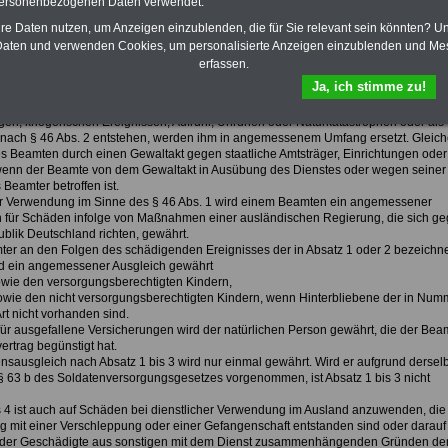
personenbezogenen Daten verwendet.
hre Daten nutzen, um Anzeigen einzublenden, die für Sie relevant sein könnten? U
aten und verwenden Cookies, um personalisierte Anzeigen einzublenden und Me
t des Beamtenversorgungsgesetes von Baden-Württemberg
erfassen.
ausgleich in besonderen Fällen
Ja, ich stimme zu!
ie einem Beamten während einer Verwendung im Sinne des § 46 Abs. 1 infolge vo
m Inland wesentlich abweichenden Verhältnissen, insbesondere infolge von
en, kriegerischen Ereignissen, Aufruhr, Unruhen oder Naturkatastrophen oder als
 nach § 46 Abs. 2 entstehen, werden ihm in angemessenem Umfang ersetzt. Gleiche
s Beamten durch einen Gewaltakt gegen staatliche Amtsträger, Einrichtungen oder
nn der Beamte von dem Gewaltakt in Ausübung des Dienstes oder wegen seiner
 Beamter betroffen ist.
ner Verwendung im Sinne des § 46 Abs. 1 wird einem Beamten ein angemessener
 für Schäden infolge von Maßnahmen einer ausländischen Regierung, die sich g
blik Deutschland richten, gewährt.
amter an den Folgen des schädigenden Ereignisses der in Absatz 1 oder 2 bezeichne
rd ein angemessener Ausgleich gewährt
owie den versorgungsberechtigten Kindern,
sowie den nicht versorgungsberechtigten Kindern, wenn Hinterbliebene der in Num
rt nicht vorhanden sind.
für ausgefallene Versicherungen wird der natürlichen Person gewährt, die der Bea
ertrag begünstigt hat.
nsausgleich nach Absatz 1 bis 3 wird nur einmal gewährt. Wird er aufgrund dersel
 63 b des Soldatenversorgungsgesetzes vorgenommen, ist Absatz 1 bis 3 nicht
is 4 ist auch auf Schäden bei dienstlicher Verwendung im Ausland anzuwenden, die
it einer Verschleppung oder einer Gefangenschaft entstanden sind oder darauf
 der Geschädigte aus sonstigen mit dem Dienst zusammenhängenden Gründen d