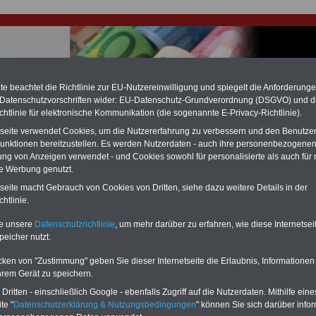
e beachtet die Richtlinie zur EU-Nutzereinwilligung und spiegelt die Anforderung
 Datenschutzvorschriften wider: EU-Datenschutz-Grundverordnung (DSGVO) und d
chtlinie für elektronische Kommunikation (die sogenannte E-Privacy-Richtlinie).
hlung für Beamte & Ruhestandsbeamte (zu geringe Alimentation)
fassungsgericht hat die Berliner Landesbesoldung für verfassungs-widrig
tseite verwendet Cookies, um die Nutzererfahrung zu verbessern und den Benutze
n muss bis
März 2027 eine Neuregelung der Besoldung beschließen). Auch be
unktionen bereitzustellen. Es werden Nutzerdaten - auch ihre personenbezogenen
 & Ruhestandsbeamte) gibt es teilweise hohe Nachzahlungen (Medienbericht
ung von Anzeigen verwendet - und Cookies sowohl für personalisierte als auch für 
diese für
alle (!) Beamte
zwischen mind. 3.000 und 13.000 Euro, Der INFO-
te Werbung genutzt.
hierzu eine Broschüre heraus, die unmittelbar nach dem Beschluss des
s der Bundesregierung vorgelegt wird (wahrscheinlich im Quartal.2026
tseite macht Gebrauch von Cookies von Dritten, siehe dazu weitere Details in der
Vor)Bestellung der Broschüre
.
htlinie.
te unsere
Datenschutzrichtlinie
, um mehr darüber zu erfahren, wie diese Internetse
rsorgungsgesetz Baden-Württemberg: § .60
peicher nutzt.
usgleich in besonderen Fällen
cken von "Zustimmung" geben Sie dieser Internetseite die Erlaubnis, Informationen
hrem Gerät zu speichern.
eizeit in den schönsten Regionen und Städten von Deutschland
h Urlaub und dem richtigen Urlaubsquartier, ganz gleich ob Hotel, Gasthof, Pensio
ritten - einschließlich Google - ebenfalls Zugriff auf die Nutzerdaten. Mithilfe eine
Bauernhof, Reiterhof oder sonstige Unterkunft. Die Website
www.urlaubsverzeichn
te "
Datenschutzerklärung & Nutzungsbedingungen
" können Sie sich darüber infor
et mehr als 6.000 Gastgeber in Deutschland, Österreich, Schweiz oder Italien...