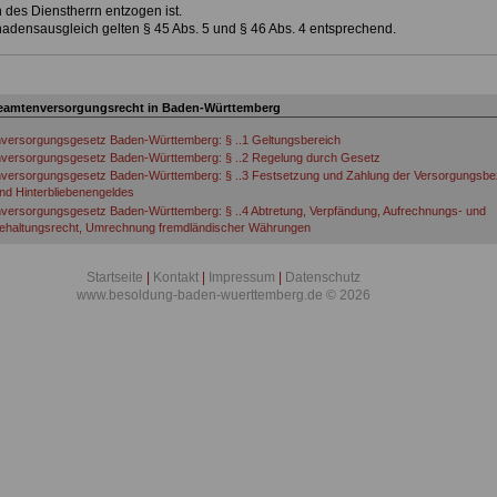
 des Dienstherrn entzogen ist.
hadensausgleich gelten § 45 Abs. 5 und § 46 Abs. 4 entsprechend.
eamtenversorgungsrecht in Baden-Württemberg
versorgungsgesetz Baden-Württemberg: § ..1 Geltungsbereich
versorgungsgesetz Baden-Württemberg: § ..2 Regelung durch Gesetz
versorgungsgesetz Baden-Württemberg: § ..3 Festsetzung und Zahlung der Versorgungsbe
und Hinterbliebenengeldes
ersorgungsgesetz Baden-Württemberg: § ..4 Abtretung, Verpfändung, Aufrechnungs- und
ehaltungsrecht, Umrechnung fremdländischer Währungen
versorgungsgesetz Baden-Württemberg: § ..5 Rückforderung von Versorgungsbezügen, Alt
iebenengeld
Startseite
|
Kontakt
|
Impressum
|
Datenschutz
versorgungsgesetz Baden-Württemberg: § ..6 Erlöschen der Versorgungsbezüge und des 
www.besoldung-baden-wuerttemberg.de © 2026
rsgeld wegen Verurteilung
ersorgungsgesetz Baden-Württemberg: § ..7 Entzug von Hinterbliebenenversorgung sowie 
erbliebenengeld
versorgungsgesetz Baden-Württemberg: § ..8 Tötung eines Angehörigen
ersorgungsgesetz Baden-Württemberg: § ..9 Anzeige- und Mitwirkungspflichten
ersorgungsgesetz Baden-Württemberg: § .10 Mitteilungspflicht für den Bericht der Landesr
 Entwicklung der Versorgung, des Alters- und Hinterbliebenengeldes
versorgungsgesetz Baden-Württemberg: § .11 Allgemeine Anpassung
versorgungsgesetz Baden-Württemberg: § .12 Verjährung
ersorgungsgesetz Baden-Württemberg: § .13 Familienrechtlicher Versorgungsausgleich na
idung
versorgungsgesetz Baden-Württemberg: § .14 Abwendung der Kürzung der Versorgungsbe