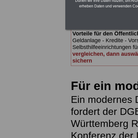
Alimentation
>>>zur (Vor)Beste
Dürfen wir Ihre Daten nutzen, um Anz
erheben Daten und verwenden Cook
Vorteile für den Öffentl
Geldanlage - Kredite - Vo
Selbsthilfeeinrichtungen fü
vergleichen, dann auswä
sichern
Für ein mo
Ein modernes D
fordert der DG
Württemberg Ra
Konferenz der 