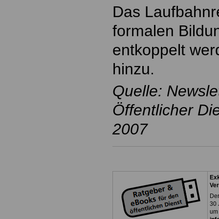
Das Laufbahnr
formalen Bild
entkoppelt wer
hinzu.
Quelle: Newsl
Öffentlicher D
2007
Exk
Ver
Der
30 
um 