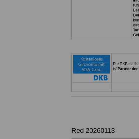
inf
fün
Be
Bei
kom
dir
Tar
Ge
Die DKB mit ih
ist
Partner der
Red 20260113