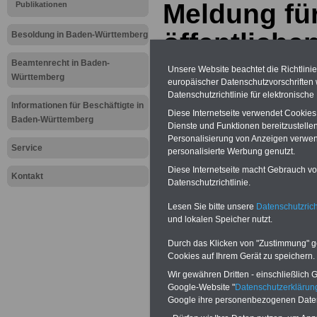
Meldung fü
Publikationen
öffentliche
Besoldung in Baden-Württemberg
Württember
Beamtenrecht in Baden-
Unsere Website beachtet die Richtlini
Württemberg
europäischer Datenschutzvorschrifte
modernisie
Datenschutzrichtlinie für elektronisch
Informationen für Beschäftigte in
Diese Internetseite verwendet Cookie
Baden-Württemberg
Dienste und Funktionen bereitzustell
BEHÖRDEN-ABO
mit 3 Ratgebern fü
Personalisierung von Anzeigen verwende
25,00 Euro: Wissenswertes für Bea
Service
personalisierte Werbung genutzt.
und Beamte, Beamten-versorgungsr
(Bund/Länder) sowie Beihilferecht i
Diese Internetseite macht Gebrauch von
Kontakt
Ländern. Alle drei Ratgeber sind über
Datenschutzrichtlinie.
gegliedert und erläutern auch kompliz
Sachverhalte verständlich (auch für
Lesen Sie bitte unsere
Datenschutzrich
Mitarbeiter des öffentlichen Dienst
und lokalen Speicher nutzt.
Baden-Württemberg
geeignet).
Das
BEHÖRDEN-ABO
>>> kann hie
Durch das Klicken von "Zustimmung" geb
werden
Cookies auf Ihrem Gerät zu speichern.
ACHTUNG Neue Broschüre zum vorb
Wir gewähren Dritten - einschließlich Go
Teilweise 5-stellige Nachzahlungen f
Google-Website "
Datenschutzerkläru
Beamtinnen & Beamte in Bund und 
Google ihre personenbezogenen Date
durch Neuordnung der amtsangeme