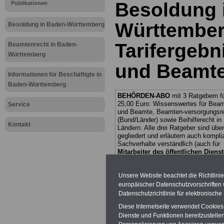
Besoldung 
Publikationen
Württemberg
Besoldung in Baden-Württemberg
Tarifergebn
Beamtenrecht in Baden-
Württemberg
und Beamte
Informationen für Beschäftigte in
Baden-Württemberg
BEHÖRDEN-ABO
mit 3 Ratgebern fü
25,00 Euro: Wissenswertes für Bea
Service
und Beamte, Beamten-versorgungsr
(Bund/Länder) sowie Beihilferecht i
Kontakt
Ländern. Alle drei Ratgeber sind über
gegliedert und erläutern auch kompliz
Sachverhalte verständlich (auch für
Mitarbeiter des öffentlichen Dienst
Baden-Württemberg
geeignet).
Das
BEHÖRDEN-ABO
>>> kann hie
Unsere Website beachtet die Richtlini
werden
europäischer Datenschutzvorschrifte
ACHTUNG Neue Broschüre zum vorb
Datenschutzrichtlinie für elektronisch
Teilweise 5-stellige Nachzahlungen f
Diese Internetseite verwendet Cookie
Beamtinnen & Beamte in Bund und 
Dienste und Funktionen bereitzustell
durch Neuordnung der amtsangeme