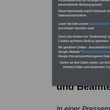
Personalisierung von Anzeigen verwende
Alimentation
>>>zur (Vor)Beste
personalisierte Werbung genutzt.
Diese Internetseite macht Gebrauch von
Datenschutzrichtlinie.
Lesen Sie bitte unsere
Datenschutzrich
>>>Zur Übersich
und lokalen Speicher nutzt.
für Beschäftig
Durch das Klicken von "Zustimmung" geb
Cookies auf Ihrem Gerät zu speichern.
Württemberg
Wir gewähren Dritten - einschließlich Go
Google-Website "
Datenschutzerkläru
Google ihre personenbezogenen Date
Dürfen wir Ihre Daten nutzen, um Anz
Baden-Würt
erheben Daten und verwenden Cook
Tarifergebn
und Beamte
In einer Presse