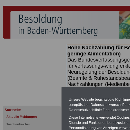
Hohe Nachzahlung für B
geringe Alimentation)
Das Bundesverfassungsgeri
für verfassungs-widrig erkl
Neuregelung der Besoldun
(Beamte & Ruhestandsbeamt
Nachzahlungen (Medienberi
Beamte
zwischen mind. 3.
SERVICE gibt hierzu eine 
Unsere Website beachtet die Richtlini
dem Beschluss des Gesetz
europäischer Datenschutzvorschrifte
wird (wahrscheinlich im Q
Datenschutzrichtlinie für elektronisch
Startseite
Broschüre
.
Aktuelle Meldungen
Diese Internetseite verwendet Cookie
Dienste und Funktionen bereitzustell
Taschenbücher
Personalisierung von Anzeigen verwende