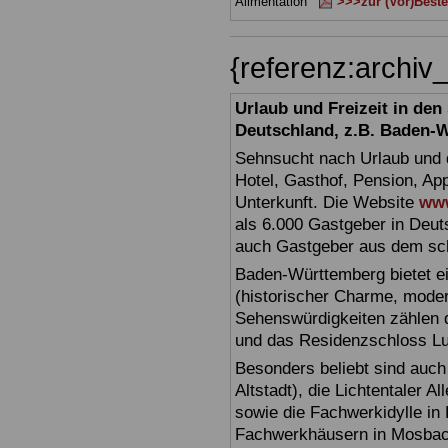
Alimentation
>>>zur (Vor)Beste
{referenz:archi
Urlaub und Freizeit in de
Deutschland, z.B. Baden-
Sehnsucht nach Urlaub und d
Hotel, Gasthof, Pension, Ap
Unterkunft. Die Website
www
als 6.000 Gastgeber in Deuts
auch Gastgeber aus dem sc
Baden-Württemberg bietet ei
(historischer Charme, moder
Sehenswürdigkeiten zählen 
und das Residenzschloss L
Besonders beliebt sind auch 
Altstadt), die Lichtentaler A
sowie die Fachwerkidylle in 
Fachwerkhäusern in Mosbac