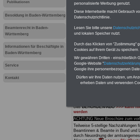
Meldung fü
Publikationen
personalisierte Werbung genutzt.
Diese Internetseite macht Gebrauch von
öffentliche
Besoldung in Baden-Württemberg
Datenschutzrichtlinie.
Württember
Lesen Sie bitte unsere
Datenschutzrich
Beamtenrecht in Baden-
und lokalen Speicher nutzt.
Württemberg
Inklusion
Durch das Klicken von "Zustimmung" geb
Informationen für Beschäftigte in
Cookies auf Ihrem Gerät zu speichern.
Baden-Württemberg
Wir gewähren Dritten - einschließlich Go
BEHÖRDEN-ABO
mit 3 Ratgebern fü
Google-Website "
Datenschutzerkläru
25,00 Euro: Wissenswertes für Bea
Service
Google ihre personenbezogenen Date
und Beamte, Beamten-versorgungsr
(Bund/Länder) sowie Beihilferecht i
Dürfen wir Ihre Daten nutzen, um Anz
Kontakt
Ländern. Alle drei Ratgeber sind über
erheben Daten und verwenden Cook
gegliedert und erläutern auch kompliz
Sachverhalte verständlich (auch für
Mitarbeiter des öffentlichen Dienst
Baden-Württemberg
geeignet).
Das
BEHÖRDEN-ABO
>>> kann hie
werden
ACHTUNG Neue Broschüre zum vorb
Teilweise 5-stellige Nachzahlungen f
Beamtinnen & Beamte in Bund und 
durch Neuordnung der amtsangeme