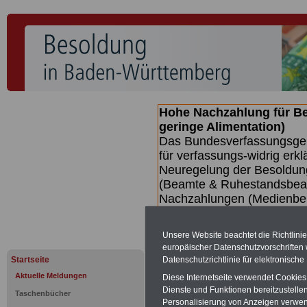
Hohe Nachzahlung für B
geringe Alimentation)
Das Bundesverfassungsgeri
für verfassungs-widrig erkl
Neuregelung der Besoldun
(Beamte & Ruhestandsbeamt
Nachzahlungen (Medienberi
Beamte
zwischen mind. 3.
SERVICE gibt hierzu eine 
Unsere Website beachtet die Richtlini
dem Beschluss des Gesetz
europäischer Datenschutzvorschrifte
wird (wahrscheinlich im Q
Datenschutzrichtlinie für elektronisch
Startseite
Broschüre
.
Aktuelle Meldungen
Diese Internetseite verwendet Cookie
Dienste und Funktionen bereitzustell
Taschenbücher
Personalisierung von Anzeigen verwende