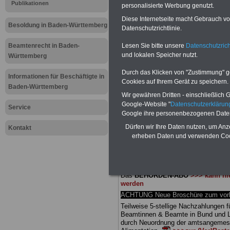
Meldung fü
Publikationen
personalisierte Werbung genutzt.
Diese Internetseite macht Gebrauch von
öffentliche
Besoldung in Baden-Württemberg
Datenschutzrichtlinie.
Württember
Lesen Sie bitte unsere
Datenschutzrich
Beamtenrecht in Baden-
und lokalen Speicher nutzt.
Württemberg
der Besol
Durch das Klicken von "Zustimmung" geb
Informationen für Beschäftigte in
Cookies auf Ihrem Gerät zu speichern.
Baden-Württemberg
Wir gewähren Dritten - einschließlich Go
BEHÖRDEN-ABO
mit 3 Ratgebern fü
Google-Website "
Datenschutzerkläru
25,00 Euro: Wissenswertes für Bea
Service
Google ihre personenbezogenen Date
und Beamte, Beamten-versorgungsr
(Bund/Länder) sowie Beihilferecht i
Dürfen wir Ihre Daten nutzen, um Anz
Kontakt
Ländern. Alle drei Ratgeber sind über
erheben Daten und verwenden Cook
gegliedert und erläutern auch kompliz
Sachverhalte verständlich (auch für
Mitarbeiter des öffentlichen Dienst
Baden-Württemberg
geeignet).
Das
BEHÖRDEN-ABO
>>> kann hie
werden
ACHTUNG Neue Broschüre zum vorb
Teilweise 5-stellige Nachzahlungen f
Beamtinnen & Beamte in Bund und 
durch Neuordnung der amtsangeme