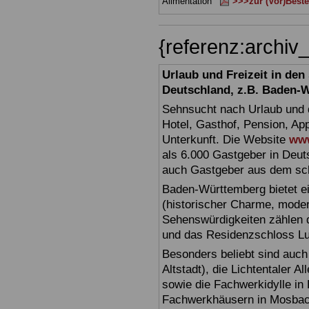
Alimentation
>>>zur (Vor)Beste
{referenz:archi
Urlaub und Freizeit in de
Deutschland, z.B. Baden-
Sehnsucht nach Urlaub und d
Hotel, Gasthof, Pension, Ap
Unterkunft. Die Website
www
als 6.000 Gastgeber in Deuts
auch Gastgeber aus dem sc
Baden-Württemberg bietet ei
(historischer Charme, moder
Sehenswürdigkeiten zählen 
und das Residenzschloss L
Besonders beliebt sind auch 
Altstadt), die Lichtentaler A
sowie die Fachwerkidylle in 
Fachwerkhäusern in Mosbac