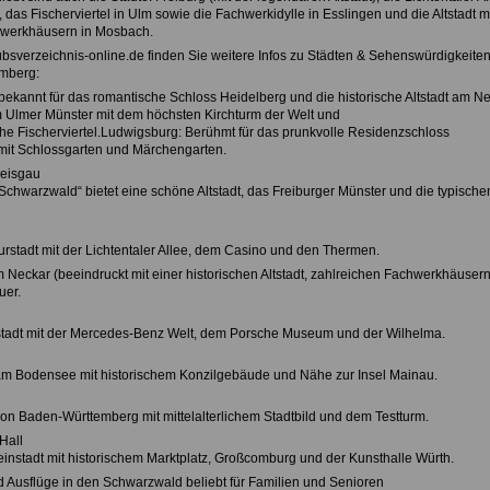
as Fischerviertel in Ulm sowie die Fachwerkidylle in Esslingen und die Altstadt m
werkhäusern in Mosbach.
ubsverzeichnis-online.de finden Sie weitere Infos zu Städten & Sehenswürdigkeiten
mberg:
(bekannt für das romantische Schloss Heidelberg und die historische Altstadt am N
m Ulmer Münster mit dem höchsten Kirchturm der Welt und
che Fischerviertel.Ludwigsburg: Berühmt für das prunkvolle Residenzschloss
it Schlossgarten und Märchengarten.
reisgau
Schwarzwald“ bietet eine schöne Altstadt, das Freiburger Münster und die typische
urstadt mit der Lichtentaler Allee, dem Casino und den Thermen.
m Neckar (beeindruckt mit einer historischen Altstadt, zahlreichen Fachwerkhäuser
uer.
tadt mit der Mercedes-Benz Welt, dem Porsche Museum und der Wilhelma.
am Bodensee mit historischem Konzilgebäude und Nähe zur Insel Mainau.
von Baden-Württemberg mit mittelalterlichem Stadtbild und dem Testturm.
Hall
einstadt mit historischem Marktplatz, Großcomburg und der Kunsthalle Würth.
nd Ausflüge in den Schwarzwald beliebt für Familien und Senioren