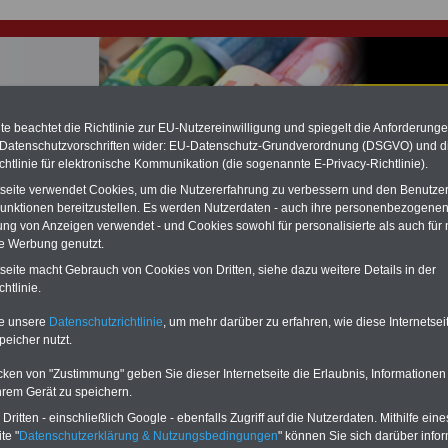
e beachtet die Richtlinie zur EU-Nutzereinwilligung und spiegelt die Anforderung
 Datenschutzvorschriften wider: EU-Datenschutz-Grundverordnung (DSGVO) und d
hlung für Beamte & Ruhestandsbeamte (zu geringe Alimentation)
chtlinie für elektronische Kommunikation (die sogenannte E-Privacy-Richtlinie).
fassungsgericht hat die Berliner Landesbesoldung für verfassungs-widrig
tseite verwendet Cookies, um die Nutzererfahrung zu verbessern und den Benutze
n muss bis
März 2027 eine Neuregelung der Besoldung beschließen). Auch be
unktionen bereitzustellen. Es werden Nutzerdaten - auch ihre personenbezogenen
 & Ruhestandsbeamte) gibt es teilweise hohe Nachzahlungen (Medienbericht
diese für
alle (!) Beamte
zwischen mind. 3.000 und 13.000 Euro, Der INFO-
ung von Anzeigen verwendet - und Cookies sowohl für personalisierte als auch für 
hierzu eine Broschüre heraus, die unmittelbar nach dem Beschluss des
te Werbung genutzt.
s der Bundesregierung vorgelegt wird (wahrscheinlich im Quartal.2026
tseite macht Gebrauch von Cookies von Dritten, siehe dazu weitere Details in der
Vor)Bestellung der Broschüre
.
htlinie.
te unsere
Datenschutzrichtlinie
, um mehr darüber zu erfahren, wie diese Internetse
r Beamte und den öffentlichen Dienst in Baden-Württembe
peicher nutzt.
Mitbestimmung
cken von "Zustimmung" geben Sie dieser Internetseite die Erlaubnis, Informationen
-ABO
mit 3 Ratgebern für nur
PDF-SERVICE: 10 Bücher bzw. eBooks
hrem Gerät zu speichern.
Wissenswertes für Beamtinnen
wichtigen Themen für Beamte und dem
ritten - einschließlich Google - ebenfalls Zugriff auf die Nutzerdaten. Mithilfe eine
 Beamten-versorgungsrecht
Dienst
Zum Komplettpreis von 15 Euro i
te "
Datenschutzerklärung & Nutzungsbedingungen
" können Sie sich darüber infor
 sowie Beihilferecht in Bund und
können Sie zehn Bücher als eBook