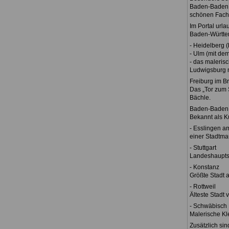
Baden-Baden, d
schönen Fach
Im Portal urla
Baden-Württe
- Heidelberg 
- Ulm (mit de
- das maleris
Ludwigsburg m
Freiburg im B
Das „Tor zum 
Bächle.
Baden-Baden
Bekannt als K
- Esslingen a
einer Stadtma
- Stuttgart
Landeshaupts
- Konstanz
Größte Stadt 
- Rottweil
Älteste Stadt 
- Schwäbisch 
Malerische Kl
Zusätzlich si