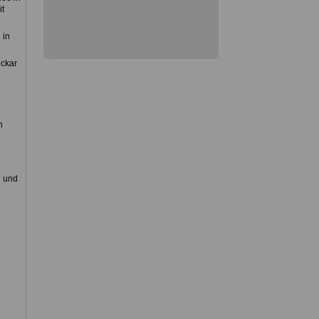
it
 in
eckar
n
n und