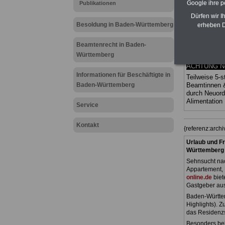
Google ihre 
Publikationen
Ländern. Alle
gegliedert un
Dürfen wir I
Sachverhalte 
Besoldung in Baden-Württemberg
erheben D
Mitarbeiter 
Baden-Würt
Beamtenrecht in Baden-
Das
BEHÖR
Württemberg
werden
ACHTUNG Neu
Informationen für Beschäftigte in
Teilweise 5-s
Baden-Württemberg
Beamtinnen 
durch Neuor
Alimentatio
Service
Kontakt
{referenz:arc
Urlaub und Fr
Württemberg
Sehnsucht nac
Appartement, 
online.de
biet
Gastgeber au
Baden-Württem
Highlights). 
das Residenz
Besonders beli