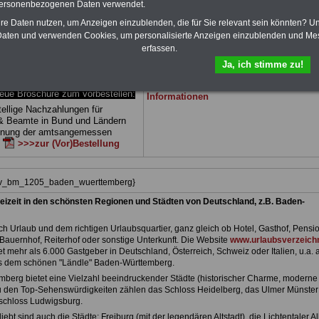
personenbezogenen Daten verwendet.
 drei Ratgeber sind übersichtlich
herunterladen, auch für Beschäftigte des
d erläutern auch komplizierte
Landes
Baden-Württemberg
geeignet: di
hre Daten nutzen, um Anzeigen einzublenden, die für Sie relevant sein könnten? U
verständlich (auch für
Bücher behandeln Beamtenrecht, Besold
aten und verwenden Cookies, um personalisierte Anzeigen einzublenden und Me
des öffentlichen Dienstes in
Beamtenversor-gung, Beihilfe, Rund ums 
erfassen.
temberg
geeignet).
Nebentätigkeitsrecht, Frauen im öffentlic
Dienst. und Berufseinstieg im öffentlichen
Ja, ich stimme zu!
DEN-ABO
>>> kann hier bestellt
Dienst. Man kann die eBooks herunterlad
ausdrucken und lesen
>>>mehr
e Broschüre zum vorbestellen:
Informationen
tellige Nachzahlungen für
& Beamte in Bund und Ländern
dnung der amtsangemessen
n
>>>zur (Vor)Bestellung
hiv_bm_1205_baden_wuerttemberg}
eizeit in den schönsten Regionen und Städten von Deutschland, z.B. Baden-
h Urlaub und dem richtigen Urlaubsquartier, ganz gleich ob Hotel, Gasthof, Pensio
Bauernhof, Reiterhof oder sonstige Unterkunft. Die Website
www.urlaubsverzeichn
et mehr als 6.000 Gastgeber in Deutschland, Österreich, Schweiz oder Italien, u.a. 
s dem schönen "Ländle" Baden-Württemberg.
berg bietet eine Vielzahl beeindruckender Städte (historischer Charme, moderne
Zu den Top-Sehenswürdigkeiten zählen das Schloss Heidelberg, das Ulmer Münster
schloss Ludwigsburg.
ebt sind auch die Städte: Freiburg (mit der legendären Altstadt), die Lichtentaler Al