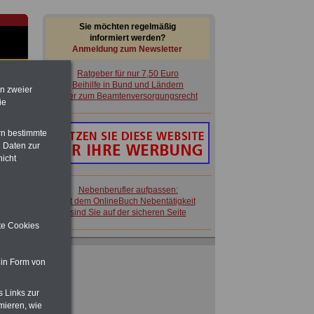
Sie möchten regelmäßig
informiert werden?
Anmeldung zum Newsletter
Ratgeber für nur 7,50 Euro
Beihilfe in Bund und Ländern
en zweier
oder zum Beamtenversorgungsrecht
ie
rn bestimmte
im
 Daten zur
en
nicht
Nebenberufler aufpassen:
mit dem OnlineBuch Nebentätigkeit
sind Sie auf der sicheren Seite
ite Cookies
rg:
Ratgeber für nur 7,50 Euro
Beihilfe in Bund und Ländern
 in Form von
oder zum Beamtenversorgungsrecht
 zu
 Öff.
s Links zur
m Jahr
mieren, wie