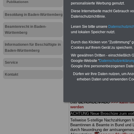
Meldung fü
Publikationen
personalisierte Werbung genutzt.
Diese Internetseite macht Gebrauch von
öffentliche
Besoldung in Baden-Württemberg
Datenschutzrichtlinie.
Württember
Lesen Sie bitte unsere
Datenschutzrich
Beamtenrecht in Baden-
und lokalen Speicher nutzt.
Württemberg
Nachwuch
Durch das Klicken von "Zustimmung" geb
Informationen für Beschäftigte in
Cookies auf Ihrem Gerät zu speichern.
Baden-Württemberg
Wir gewähren Dritten - einschließlich Go
BEHÖRDEN-ABO
mit 3 Ratgebern fü
Google-Website "
Datenschutzerkläru
25,00 Euro: Wissenswertes für Bea
Service
Google ihre personenbezogenen Date
und Beamte, Beamten-versorgungsr
(Bund/Länder) sowie Beihilferecht i
Dürfen wir Ihre Daten nutzen, um Anz
Kontakt
Ländern. Alle drei Ratgeber sind über
erheben Daten und verwenden Cook
gegliedert und erläutern auch kompliz
Sachverhalte verständlich (auch für
Mitarbeiter des öffentlichen Dienst
Baden-Württemberg
geeignet).
Das
BEHÖRDEN-ABO
>>> kann hie
werden
ACHTUNG Neue Broschüre zum vorb
Teilweise 5-stellige Nachzahlungen f
Beamtinnen & Beamte in Bund und 
durch Neuordnung der amtsangeme