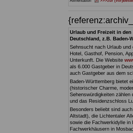
Alimentation
>>>zur (Vor)Beste
{referenz:archi
Urlaub und Freizeit in de
Deutschland, z.B. Baden-
Sehnsucht nach Urlaub und d
Hotel, Gasthof, Pension, Ap
Unterkunft. Die Website
www
als 6.000 Gastgeber in Deuts
auch Gastgeber aus dem sc
Baden-Württemberg bietet ei
(historischer Charme, moder
Sehenswürdigkeiten zählen 
und das Residenzschloss L
Besonders beliebt sind auch 
Altstadt), die Lichtentaler A
sowie die Fachwerkidylle in 
Fachwerkhäusern in Mosbac