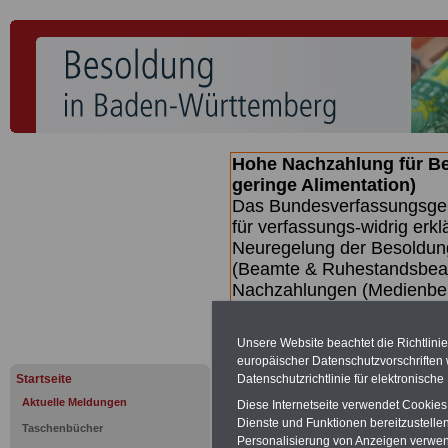
Hohe Nachzahlung für B
geringe Alimentation)
Das Bundesverfassungsgeri
für verfassungs-widrig erkl
Neuregelung der Besoldun
(Beamte & Ruhestandsbeamt
Nachzahlungen (Medienberi
Beamte
zwischen mind. 3.
SERVICE gibt hierzu eine 
Unsere Website beachtet die Richtlini
dem Beschluss des Gesetz
europäischer Datenschutzvorschrifte
wird (wahrscheinlich im Q
Datenschutzrichtlinie für elektronisch
Startseite
Broschüre
.
Aktuelle Meldungen
Diese Internetseite verwendet Cookie
Dienste und Funktionen bereitzustell
Taschenbücher
Personalisierung von Anzeigen verwende