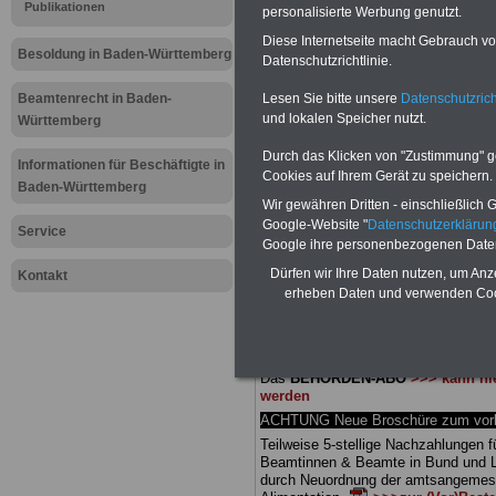
Meldung fü
Publikationen
personalisierte Werbung genutzt.
Diese Internetseite macht Gebrauch von
öffentliche
Besoldung in Baden-Württemberg
Datenschutzrichtlinie.
Württember
Lesen Sie bitte unsere
Datenschutzrich
Beamtenrecht in Baden-
und lokalen Speicher nutzt.
Württemberg
nicht entwe
Durch das Klicken von "Zustimmung" geb
Informationen für Beschäftigte in
Cookies auf Ihrem Gerät zu speichern.
Baden-Württemberg
Wir gewähren Dritten - einschließlich Go
BEHÖRDEN-ABO
mit 3 Ratgebern fü
Google-Website "
Datenschutzerkläru
25,00 Euro: Wissenswertes für Bea
Service
Google ihre personenbezogenen Date
und Beamte, Beamten-versorgungsr
(Bund/Länder) sowie Beihilferecht i
Dürfen wir Ihre Daten nutzen, um Anz
Kontakt
Ländern. Alle drei Ratgeber sind über
erheben Daten und verwenden Cook
gegliedert und erläutern auch kompliz
Sachverhalte verständlich (auch für
Mitarbeiter des öffentlichen Dienst
Baden-Württemberg
geeignet).
Das
BEHÖRDEN-ABO
>>> kann hie
werden
ACHTUNG Neue Broschüre zum vorb
Teilweise 5-stellige Nachzahlungen f
Beamtinnen & Beamte in Bund und 
durch Neuordnung der amtsangeme