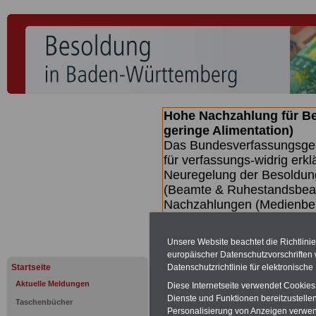
Hohe Nachzahlung für B
geringe Alimentation)
Das Bundesverfassungsgeri
für verfassungs-widrig erkl
Neuregelung der Besoldun
(Beamte & Ruhestandsbeamt
Nachzahlungen (Medienberi
Beamte
zwischen mind. 3.
SERVICE gibt hierzu eine 
Unsere Website beachtet die Richtlini
dem Beschluss des Gesetz
europäischer Datenschutzvorschrifte
wird (wahrscheinlich im Q
Datenschutzrichtlinie für elektronisch
Startseite
Broschüre
.
Aktuelle Meldungen
Diese Internetseite verwendet Cookie
Dienste und Funktionen bereitzustell
Taschenbücher
Personalisierung von Anzeigen verwende