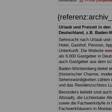
Alimentation
>>>zur (Vor)Beste
{referenz:archi
Urlaub und Freizeit in de
Deutschland, z.B. Baden-
Sehnsucht nach Urlaub und d
Hotel, Gasthof, Pension, Ap
Unterkunft. Die Website
www
als 6.000 Gastgeber in Deuts
auch Gastgeber aus dem sc
Baden-Württemberg bietet ei
(historischer Charme, moder
Sehenswürdigkeiten zählen 
und das Residenzschloss L
Besonders beliebt sind auch 
Altstadt), die Lichtentaler A
sowie die Fachwerkidylle in 
Fachwerkhäusern in Mosbac