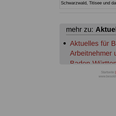
Schwarzwald, Titisee und d
mehr zu:
Aktue
Aktuelles für 
Arbeitnehmer 
Baden-Württem
Baden-Württem
Startseite
|
www.besold
Schulleitungen
Baden-Württemb
Beschäftigten 
systemgerecht