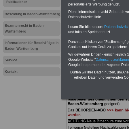
Meldung fü
Publikationen
personalisierte Werbung genutzt.
Diese Internetseite macht Gebrauch von
öffentliche
Besoldung in Baden-Württemberg
Datenschutzrichtlinie.
Württemberg
Beamtenrecht in Baden-
Lesen Sie bitte unsere
Datenschutzrich
Württemberg
und lokalen Speicher nutzt.
dürfen nich
Durch das Klicken von "Zustimmung" geb
Informationen für Beschäftigte in
Cookies auf Ihrem Gerät zu speichern.
Baden-Württemberg
werden
Wir gewähren Dritten - einschließlich Go
Google-Website "
Datenschutzerkläru
Service
Google ihre personenbezogenen Date
BEHÖRDEN-ABO
mit 3 Ratgebern fü
25,00 Euro: Wissenswertes für Bea
Kontakt
Dürfen wir Ihre Daten nutzen, um Anz
und Beamte, Beamten-versorgungsr
erheben Daten und verwenden Cook
(Bund/Länder) sowie Beihilferecht i
Ländern. Alle drei Ratgeber sind über
gegliedert und erläutern auch kompliz
Sachverhalte verständlich (auch für
Mitarbeiter des öffentlichen Dienst
Baden-Württemberg
geeignet).
Das
BEHÖRDEN-ABO
>>> kann hie
werden
ACHTUNG Neue Broschüre zum vorb
Teilweise 5-stellige Nachzahlungen f