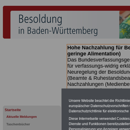
Hohe Nachzahlung für B
geringe Alimentation)
Das Bundesverfassungsgeri
für verfassungs-widrig erkl
Neuregelung der Besoldun
(Beamte & Ruhestandsbeamt
Nachzahlungen (Medienberi
Beamte
zwischen mind. 3.
SERVICE gibt hierzu eine 
Unsere Website beachtet die Richtlini
dem Beschluss des Gesetz
europäischer Datenschutzvorschrifte
wird (wahrscheinlich im Q
Startseite
Datenschutzrichtlinie für elektronisch
Broschüre
.
Aktuelle Meldungen
Diese Internetseite verwendet Cookie
Dienste und Funktionen bereitzustell
Taschenbücher
Personalisierung von Anzeigen verwende