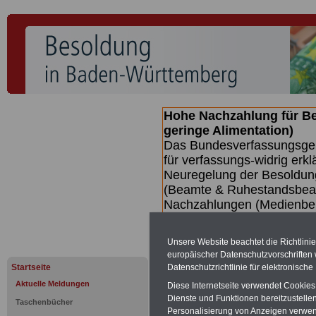
Hohe Nachzahlung für B
geringe Alimentation)
Das Bundesverfassungsgeri
für verfassungs-widrig erkl
Neuregelung der Besoldun
(Beamte & Ruhestandsbeamt
Nachzahlungen (Medienberi
Beamte
zwischen mind. 3.
SERVICE gibt hierzu eine 
Unsere Website beachtet die Richtlini
dem Beschluss des Gesetz
europäischer Datenschutzvorschrifte
wird (wahrscheinlich im Q
Datenschutzrichtlinie für elektronisch
Startseite
Broschüre
.
Aktuelle Meldungen
Diese Internetseite verwendet Cookie
Dienste und Funktionen bereitzustell
Taschenbücher
Personalisierung von Anzeigen verwende