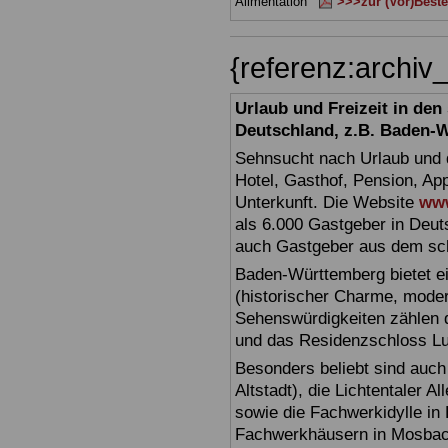
Alimentation
>>>zur (Vor)Beste
{referenz:archi
Urlaub und Freizeit in de
Deutschland, z.B. Baden-
Sehnsucht nach Urlaub und d
Hotel, Gasthof, Pension, Ap
Unterkunft. Die Website
www
als 6.000 Gastgeber in Deuts
auch Gastgeber aus dem sc
Baden-Württemberg bietet ei
(historischer Charme, moder
Sehenswürdigkeiten zählen 
und das Residenzschloss L
Besonders beliebt sind auch 
Altstadt), die Lichtentaler A
sowie die Fachwerkidylle in 
Fachwerkhäusern in Mosbac