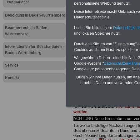
Meldung fü
Publikationen
personalisierte Werbung genutzt.
Diese Internetseite macht Gebrauch von
öffentliche
Besoldung in Baden-Württemberg
Datenschutzrichtlinie.
Württemberg
Lesen Sie bitte unsere
Datenschutzrich
Beamtenrecht in Baden-
und lokalen Speicher nutzt.
Württemberg
Berufsstart
Durch das Klicken von "Zustimmung" geb
Informationen für Beschäftigte in
Cookies auf Ihrem Gerät zu speichern.
Baden-Württemberg
Wir gewähren Dritten - einschließlich Go
BEHÖRDEN-ABO
mit 3 Ratgebern fü
Google-Website "
Datenschutzerkläru
25,00 Euro: Wissenswertes für Bea
Service
Google ihre personenbezogenen Date
und Beamte, Beamten-versorgungsr
(Bund/Länder) sowie Beihilferecht i
Dürfen wir Ihre Daten nutzen, um Anz
Kontakt
Ländern. Alle drei Ratgeber sind über
erheben Daten und verwenden Cook
gegliedert und erläutern auch kompliz
Sachverhalte verständlich (auch für
Mitarbeiter des öffentlichen Dienst
Baden-Württemberg
geeignet).
Das
BEHÖRDEN-ABO
>>> kann hie
werden
ACHTUNG Neue Broschüre zum vorb
Teilweise 5-stellige Nachzahlungen f
Beamtinnen & Beamte in Bund und 
durch Neuordnung der amtsangeme