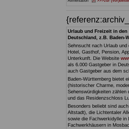
Alimentation
>>>zur (Vor)Beste
{referenz:archi
Urlaub und Freizeit in de
Deutschland, z.B. Baden-
Sehnsucht nach Urlaub und d
Hotel, Gasthof, Pension, Ap
Unterkunft. Die Website
www
als 6.000 Gastgeber in Deuts
auch Gastgeber aus dem sc
Baden-Württemberg bietet ei
(historischer Charme, moder
Sehenswürdigkeiten zählen 
und das Residenzschloss L
Besonders beliebt sind auch 
Altstadt), die Lichtentaler A
sowie die Fachwerkidylle in 
Fachwerkhäusern in Mosbac