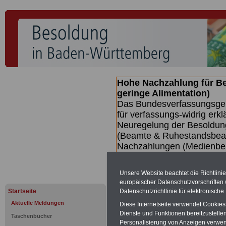
Hohe Nachzahlung für B
geringe Alimentation)
Das Bundesverfassungsgeri
für verfassungs-widrig erkl
Neuregelung der Besoldun
(Beamte & Ruhestandsbeamt
Nachzahlungen (Medienberi
Beamte
zwischen mind. 3.
SERVICE gibt hierzu eine 
Unsere Website beachtet die Richtlini
dem Beschluss des Gesetz
europäischer Datenschutzvorschrifte
wird (wahrscheinlich im Q
Datenschutzrichtlinie für elektronisch
Startseite
Broschüre
.
Aktuelle Meldungen
Diese Internetseite verwendet Cookie
Dienste und Funktionen bereitzustell
Taschenbücher
Personalisierung von Anzeigen verwende