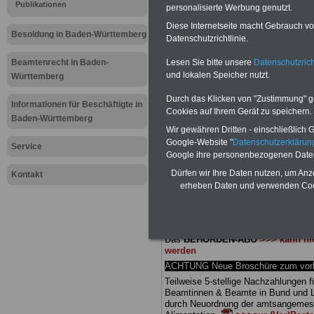
Meldung fü
Publikationen
personalisierte Werbung genutzt.
Diese Internetseite macht Gebrauch von
öffentliche
Besoldung in Baden-Württemberg
Datenschutzrichtlinie.
Württember
Lesen Sie bitte unsere
Datenschutzrich
Beamtenrecht in Baden-
und lokalen Speicher nutzt.
Württemberg
für Referen
Durch das Klicken von "Zustimmung" geb
Informationen für Beschäftigte in
Cookies auf Ihrem Gerät zu speichern.
Baden-Württemberg
Wir gewähren Dritten - einschließlich Go
BEHÖRDEN-ABO
mit 3 Ratgebern fü
Google-Website "
Datenschutzerkläru
25,00 Euro: Wissenswertes für Bea
Service
Google ihre personenbezogenen Date
und Beamte, Beamten-versorgungsr
(Bund/Länder) sowie Beihilferecht i
Dürfen wir Ihre Daten nutzen, um Anz
Kontakt
Ländern. Alle drei Ratgeber sind über
erheben Daten und verwenden Cook
gegliedert und erläutern auch kompliz
Sachverhalte verständlich (auch für
Mitarbeiter des öffentlichen Dienst
Baden-Württemberg
geeignet).
Das
BEHÖRDEN-ABO
>>> kann hie
werden
ACHTUNG Neue Broschüre zum vorb
Teilweise 5-stellige Nachzahlungen f
Beamtinnen & Beamte in Bund und 
durch Neuordnung der amtsangeme