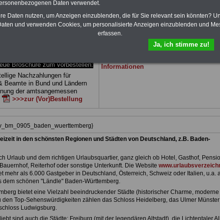
personenbezogenen Daten verwendet.
 drei Ratgeber sind übersichtlich
herunterladen, auch für Beschäftigte des
d erläutern auch komplizierte
Landes
Baden-Württemberg
geeignet: di
hre Daten nutzen, um Anzeigen einzublenden, die für Sie relevant sein könnten? U
verständlich (auch für
Bücher behandeln Beamtenrecht, Besold
aten und verwenden Cookies, um personalisierte Anzeigen einzublenden und Me
des öffentlichen Dienstes in
Beamtenversor-gung, Beihilfe, Rund ums 
erfassen.
temberg
geeignet).
Nebentätigkeitsrecht, Frauen im öffentlic
Dienst. und Berufseinstieg im öffentlichen
Ja, ich stimme zu!
DEN-ABO
>>> kann hier bestellt
Dienst. Man kann die eBooks herunterlad
ausdrucken und lesen
>>>mehr
e Broschüre zum vorbestellen:
Informationen
tellige Nachzahlungen für
& Beamte in Bund und Ländern
dnung der amtsangemessen
n
>>>zur (Vor)Bestellung
hiv_bm_0905_baden_wuerttemberg}
eizeit in den schönsten Regionen und Städten von Deutschland, z.B. Baden-
h Urlaub und dem richtigen Urlaubsquartier, ganz gleich ob Hotel, Gasthof, Pensio
Bauernhof, Reiterhof oder sonstige Unterkunft. Die Website
www.urlaubsverzeichn
et mehr als 6.000 Gastgeber in Deutschland, Österreich, Schweiz oder Italien, u.a. 
s dem schönen "Ländle" Baden-Württemberg.
berg bietet eine Vielzahl beeindruckender Städte (historischer Charme, moderne
Zu den Top-Sehenswürdigkeiten zählen das Schloss Heidelberg, das Ulmer Münster
schloss Ludwigsburg.
ebt sind auch die Städte: Freiburg (mit der legendären Altstadt), die Lichtentaler Al