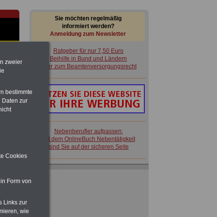
Sie möchten regelmäßig
informiert werden?
Anmeldung zum Newsletter
Ratgeber für nur 7,50 Euro
Beihilfe in Bund und Ländern
en zweier
oder zum Beamtenversorgungsrecht
ie
rn bestimmte
im
 Daten zur
en
nicht
Nebenberufler aufpassen:
mit dem OnlineBuch Nebentätigkeit
sind Sie auf der sicheren Seite
ite Cookies
rg:
Ratgeber für nur 7,50 Euro
Beihilfe in Bund und Ländern
 in Form von
oder zum Beamtenversorgungsrecht
 zu
 Öff.
s Links zur
m Jahr
mieren, wie