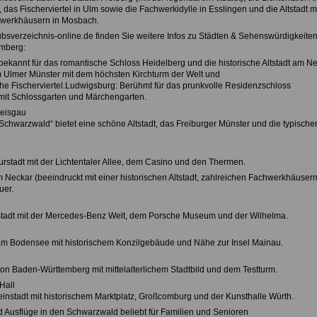
as Fischerviertel in Ulm sowie die Fachwerkidylle in Esslingen und die Altstadt m
werkhäusern in Mosbach.
ubsverzeichnis-online.de finden Sie weitere Infos zu Städten & Sehenswürdigkeiten
mberg:
(bekannt für das romantische Schloss Heidelberg und die historische Altstadt am N
m Ulmer Münster mit dem höchsten Kirchturm der Welt und
che Fischerviertel.Ludwigsburg: Berühmt für das prunkvolle Residenzschloss
it Schlossgarten und Märchengarten.
reisgau
Schwarzwald“ bietet eine schöne Altstadt, das Freiburger Münster und die typische
urstadt mit der Lichtentaler Allee, dem Casino und den Thermen.
m Neckar (beeindruckt mit einer historischen Altstadt, zahlreichen Fachwerkhäuser
uer.
tadt mit der Mercedes-Benz Welt, dem Porsche Museum und der Wilhelma.
am Bodensee mit historischem Konzilgebäude und Nähe zur Insel Mainau.
von Baden-Württemberg mit mittelalterlichem Stadtbild und dem Testturm.
Hall
einstadt mit historischem Marktplatz, Großcomburg und der Kunsthalle Würth.
nd Ausflüge in den Schwarzwald beliebt für Familien und Senioren