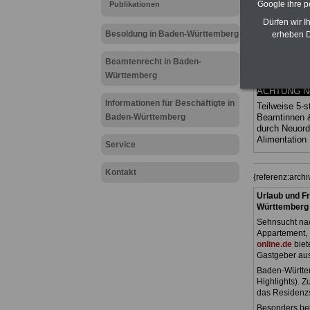
Google ihre 
Publikationen
Ländern. Alle
gegliedert un
Dürfen wir I
Sachverhalte 
Besoldung in Baden-Württemberg
erheben D
Mitarbeiter 
Baden-Würt
Beamtenrecht in Baden-
Das
BEHÖR
Württemberg
werden
ACHTUNG Neu
Informationen für Beschäftigte in
Teilweise 5-s
Baden-Württemberg
Beamtinnen 
durch Neuor
Alimentatio
Service
Kontakt
{referenz:arc
Urlaub und Fr
Württemberg
Sehnsucht nac
Appartement, 
online.de
biet
Gastgeber au
Baden-Württem
Highlights). 
das Residenz
Besonders beli