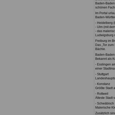
Baden-Baden, d
schönen Fach
Im Portal urla
Baden-Württe
- Heidelberg 
- Ulm (mit de
- das maleris
Ludwigsburg m
Freiburg im B
Das „Tor zum 
Bächle.
Baden-Baden
Bekannt als K
- Esslingen a
einer Stadtma
- Stuttgart
Landeshaupts
- Konstanz
Größte Stadt 
- Rottweil
Älteste Stadt 
- Schwäbisch 
Malerische Kl
Zusätzlich si