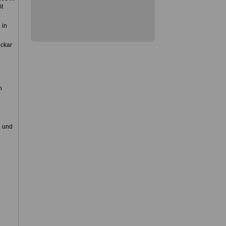
it
 in
eckar
n
n und