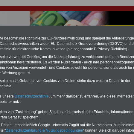
e beachtet die Richtlinie zur EU-Nutzereinwilligung und spiegelt die Anforderung
 Datenschutzvorschriften wider: EU-Datenschutz-Grundverordnung (DSGVO) und d
hlung für Beamte & Ruhestandsbeamte (zu geringe Alimentation)
chtlinie für elektronische Kommunikation (die sogenannte E-Privacy-Richtlinie).
fassungsgericht hat die Berliner Landesbesoldung für verfassungs-widrig
tseite verwendet Cookies, um die Nutzererfahrung zu verbessern und den Benutze
n muss bis
März 2027 eine Neuregelung der Besoldung beschließen). Auch be
unktionen bereitzustellen. Es werden Nutzerdaten - auch ihre personenbezogenen
 & Ruhestandsbeamte) gibt es teilweise hohe Nachzahlungen (Medienbericht
diese für
alle (!) Beamte
zwischen mind. 3.000 und 13.000 Euro, Der INFO-
ung von Anzeigen verwendet - und Cookies sowohl für personalisierte als auch für 
hierzu eine Broschüre heraus, die unmittelbar nach dem Beschluss des
te Werbung genutzt.
s der Bundesregierung vorgelegt wird (wahrscheinlich im Quartal.2026
tseite macht Gebrauch von Cookies von Dritten, siehe dazu weitere Details in der
Vor)Bestellung der Broschüre
.
htlinie.
te unsere
Datenschutzrichtlinie
, um mehr darüber zu erfahren, wie diese Internetse
r Beamte und den öffentlichen Dienst in Baden-Württembe
peicher nutzt.
ndheitsschutz
cken von "Zustimmung" geben Sie dieser Internetseite die Erlaubnis, Informationen
-ABO
mit 3 Ratgebern für nur
PDF-SERVICE: 10 Bücher bzw. eBooks
hrem Gerät zu speichern.
Wissenswertes für Beamtinnen
wichtigen Themen für Beamte und dem
ritten - einschließlich Google - ebenfalls Zugriff auf die Nutzerdaten. Mithilfe eine
 Beamten-versorgungsrecht
Dienst
Zum Komplettpreis von 15 Euro i
te "
Datenschutzerklärung & Nutzungsbedingungen
" können Sie sich darüber infor
 sowie Beihilferecht in Bund und
können Sie zehn Bücher als eBook