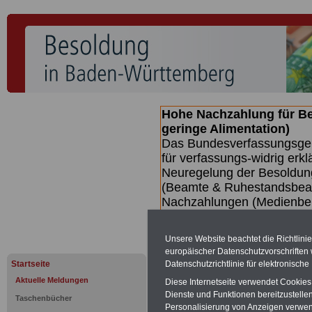
Hohe Nachzahlung für B
geringe Alimentation)
Das Bundesverfassungsgeri
für verfassungs-widrig erkl
Neuregelung der Besoldun
(Beamte & Ruhestandsbeamt
Nachzahlungen (Medienberi
Beamte
zwischen mind. 3.
SERVICE gibt hierzu eine 
Unsere Website beachtet die Richtlini
dem Beschluss des Gesetz
europäischer Datenschutzvorschrifte
wird (wahrscheinlich im Q
Datenschutzrichtlinie für elektronisch
Startseite
Broschüre
.
Aktuelle Meldungen
Diese Internetseite verwendet Cookie
Dienste und Funktionen bereitzustell
Taschenbücher
Personalisierung von Anzeigen verwende