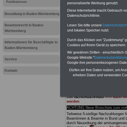
Meldung fü
Publikationen
personalisierte Werbung genutzt.
Diese Internetseite macht Gebrauch von
öffentliche
Besoldung in Baden-Württemberg
Datenschutzrichtlinie.
Württember
Lesen Sie bitte unsere
Datenschutzrich
Beamtenrecht in Baden-
und lokalen Speicher nutzt.
Württemberg
mit 67
Durch das Klicken von "Zustimmung" geb
Informationen für Beschäftigte in
Cookies auf Ihrem Gerät zu speichern.
Baden-Württemberg
Wir gewähren Dritten - einschließlich Go
BEHÖRDEN-ABO
mit 3 Ratgebern fü
Google-Website "
Datenschutzerkläru
25,00 Euro: Wissenswertes für Bea
Service
Google ihre personenbezogenen Date
und Beamte, Beamten-versorgungsr
(Bund/Länder) sowie Beihilferecht i
Dürfen wir Ihre Daten nutzen, um Anz
Kontakt
Ländern. Alle drei Ratgeber sind über
erheben Daten und verwenden Cook
gegliedert und erläutern auch kompliz
Sachverhalte verständlich (auch für
Mitarbeiter des öffentlichen Dienst
Baden-Württemberg
geeignet).
Das
BEHÖRDEN-ABO
>>> kann hie
werden
ACHTUNG Neue Broschüre zum vorb
Teilweise 5-stellige Nachzahlungen f
Beamtinnen & Beamte in Bund und 
durch Neuordnung der amtsangeme