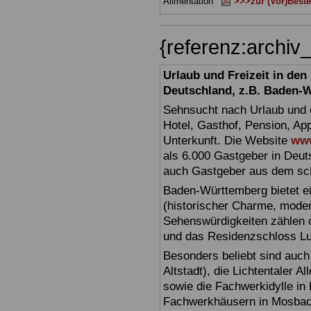
Alimentation
>>>zur (Vor)Beste
{referenz:archi
Urlaub und Freizeit in de
Deutschland, z.B. Baden-
Sehnsucht nach Urlaub und d
Hotel, Gasthof, Pension, Ap
Unterkunft. Die Website
www
als 6.000 Gastgeber in Deuts
auch Gastgeber aus dem sc
Baden-Württemberg bietet ei
(historischer Charme, moder
Sehenswürdigkeiten zählen 
und das Residenzschloss L
Besonders beliebt sind auch 
Altstadt), die Lichtentaler A
sowie die Fachwerkidylle in 
Fachwerkhäusern in Mosbac