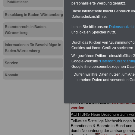
Meldung fü
Publikationen
personalisierte Werbung genutzt.
Diese Internetseite macht Gebrauch von
öffentliche
Besoldung in Baden-Württemberg
Datenschutzrichtlinie.
Württember
Lesen Sie bitte unsere
Datenschutzrich
Beamtenrecht in Baden-
und lokalen Speicher nutzt.
Württemberg
Unterstützu
Durch das Klicken von "Zustimmung" geb
Informationen für Beschäftigte in
Cookies auf Ihrem Gerät zu speichern.
Baden-Württemberg
Wir gewähren Dritten - einschließlich Go
BEHÖRDEN-ABO
mit 3 Ratgebern fü
Google-Website "
Datenschutzerkläru
25,00 Euro: Wissenswertes für Bea
Service
Google ihre personenbezogenen Date
und Beamte, Beamten-versorgungsr
(Bund/Länder) sowie Beihilferecht i
Dürfen wir Ihre Daten nutzen, um Anz
Kontakt
Ländern. Alle drei Ratgeber sind über
erheben Daten und verwenden Cook
gegliedert und erläutern auch kompliz
Sachverhalte verständlich (auch für
Mitarbeiter des öffentlichen Dienst
Baden-Württemberg
geeignet).
Das
BEHÖRDEN-ABO
>>> kann hie
werden
ACHTUNG Neue Broschüre zum vorb
Teilweise 5-stellige Nachzahlungen f
Beamtinnen & Beamte in Bund und 
durch Neuordnung der amtsangeme