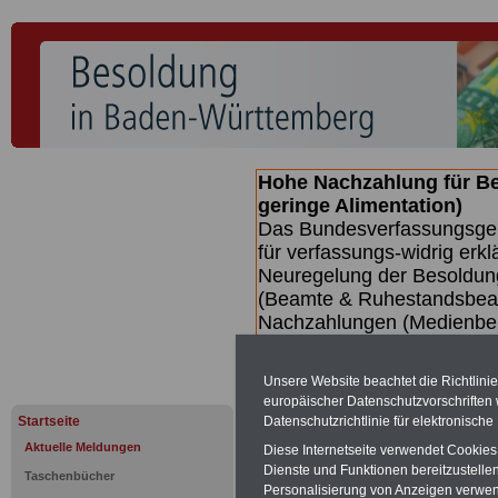
Hohe Nachzahlung für B
geringe Alimentation)
Das Bundesverfassungsgeri
für verfassungs-widrig erkl
Neuregelung der Besoldun
(Beamte & Ruhestandsbeamt
Nachzahlungen (Medienberi
Beamte
zwischen mind. 3.
SERVICE gibt hierzu eine 
Unsere Website beachtet die Richtlini
dem Beschluss des Gesetz
europäischer Datenschutzvorschrifte
wird (wahrscheinlich im Q
Datenschutzrichtlinie für elektronisch
Startseite
Broschüre
.
Aktuelle Meldungen
Diese Internetseite verwendet Cookie
Dienste und Funktionen bereitzustell
Taschenbücher
Personalisierung von Anzeigen verwende