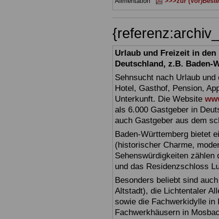
Alimentation
>>>zur (Vor)Beste
{referenz:archi
Urlaub und Freizeit in de
Deutschland, z.B. Baden-
Sehnsucht nach Urlaub und d
Hotel, Gasthof, Pension, Ap
Unterkunft. Die Website
www
als 6.000 Gastgeber in Deuts
auch Gastgeber aus dem sc
Baden-Württemberg bietet ei
(historischer Charme, moder
Sehenswürdigkeiten zählen 
und das Residenzschloss L
Besonders beliebt sind auch 
Altstadt), die Lichtentaler A
sowie die Fachwerkidylle in 
Fachwerkhäusern in Mosbac