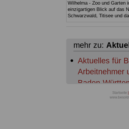
Wilhelma - Zoo und Garten i
einzigartigen Blick auf das
Schwarzwald, Titisee und d
mehr zu:
Aktue
Aktuelles für 
Arbeitnehmer 
Baden-Württem
Baden-Württem
Startseite
|
www.besold
Schulleitungen
Baden-Württemb