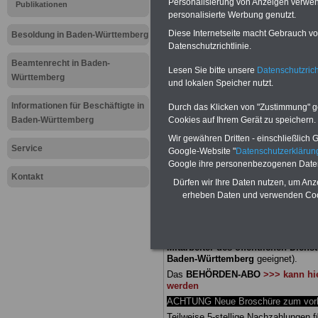
Personalisierung von Anzeigen verwende
Meldung fü
Publikationen
personalisierte Werbung genutzt.
öffentliche
Diese Internetseite macht Gebrauch von
Besoldung in Baden-Württemberg
Datenschutzrichtlinie.
Württember
Beamtenrecht in Baden-
Lesen Sie bitte unsere
Datenschutzrich
Württemberg
und lokalen Speicher nutzt.
Gesundheits
Informationen für Beschäftigte in
Durch das Klicken von "Zustimmung" geb
Cookies auf Ihrem Gerät zu speichern.
Baden-Württemberg
Wir gewähren Dritten - einschließlich Go
Service
Google-Website "
Datenschutzerkläru
Google ihre personenbezogenen Date
BEHÖRDEN-ABO
mit 3 Ratgebern fü
Kontakt
25,00 Euro: Wissenswertes für Bea
Dürfen wir Ihre Daten nutzen, um Anz
und Beamte, Beamten-versorgungsr
erheben Daten und verwenden Cook
(Bund/Länder) sowie Beihilferecht i
Ländern. Alle drei Ratgeber sind über
gegliedert und erläutern auch kompliz
Sachverhalte verständlich (auch für
Mitarbeiter des öffentlichen Dienst
Baden-Württemberg
geeignet).
Das
BEHÖRDEN-ABO
>>> kann hie
werden
ACHTUNG Neue Broschüre zum vorb
Teilweise 5-stellige Nachzahlungen f