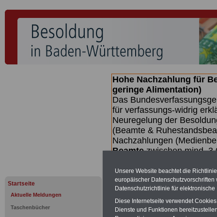
Hohe Nachzahlung für B
geringe Alimentation)
Das Bundesverfassungsgeri
für verfassungs-widrig erkl
Neuregelung der Besoldun
(Beamte & Ruhestandsbeamt
Nachzahlungen (Medienberi
Beamte
zwischen mind. 3.
SERVICE gibt hierzu eine 
dem Beschluss des Gesetz
Unsere Website beachtet die Richtlini
europäischer Datenschutzvorschrifte
wird (wahrscheinlich im Q
Startseite
Datenschutzrichtlinie für elektronisch
Broschüre
.
Aktuelle Meldungen
Diese Internetseite verwendet Cookie
Taschenbücher
Dienste und Funktionen bereitzustell