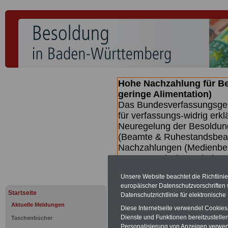
Hohe Nachzahlung für B
geringe Alimentation)
Das Bundesverfassungsgeri
für verfassungs-widrig erkl
Neuregelung der Besoldun
(Beamte & Ruhestandsbeamt
Nachzahlungen (Medienberi
Beamte
zwischen mind. 3.
SERVICE gibt hierzu eine 
Unsere Website beachtet die Richtlini
dem Beschluss des Gesetz
europäischer Datenschutzvorschrifte
wird (wahrscheinlich im Q
Startseite
Datenschutzrichtlinie für elektronisch
Broschüre
.
Aktuelle Meldungen
Diese Internetseite verwendet Cookie
Dienste und Funktionen bereitzustell
Taschenbücher
Personalisierung von Anzeigen verwende