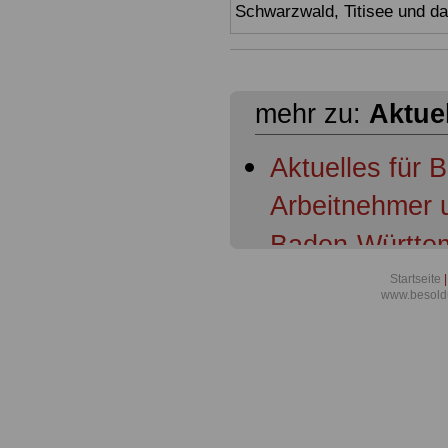
Schwarzwald, Titisee und d
mehr zu:
Aktue
Aktuelles für 
Arbeitnehmer 
Baden-Württem
Baden-Württem
Startseite
|
www.besold
Schulleitungen
Baden-Württemb
Beschäftigten 
systemgerecht