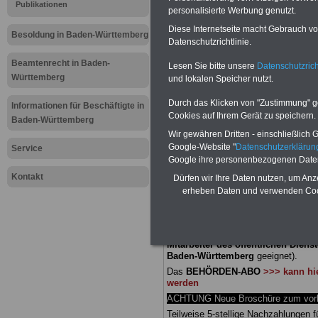
Meldung fü
Publikationen
personalisierte Werbung genutzt.
Diese Internetseite macht Gebrauch von
öffentliche
Besoldung in Baden-Württemberg
Datenschutzrichtlinie.
Württember
Beamtenrecht in Baden-
Lesen Sie bitte unsere
Datenschutzrich
Württemberg
und lokalen Speicher nutzt.
Verbesseru
Durch das Klicken von "Zustimmung" geb
Informationen für Beschäftigte in
Cookies auf Ihrem Gerät zu speichern.
Baden-Württemberg
Besoldung 
Wir gewähren Dritten - einschließlich Go
Google-Website "
Datenschutzerkläru
Service
Google ihre personenbezogenen Date
BEHÖRDEN-ABO
mit 3 Ratgebern fü
25,00 Euro: Wissenswertes für Bea
Kontakt
Dürfen wir Ihre Daten nutzen, um Anz
und Beamte, Beamten-versorgungsr
erheben Daten und verwenden Cook
(Bund/Länder) sowie Beihilferecht i
Ländern. Alle drei Ratgeber sind über
gegliedert und erläutern auch kompliz
Sachverhalte verständlich (auch für
Mitarbeiter des öffentlichen Dienst
Baden-Württemberg
geeignet).
Das
BEHÖRDEN-ABO
>>> kann hie
werden
ACHTUNG Neue Broschüre zum vorb
Teilweise 5-stellige Nachzahlungen f