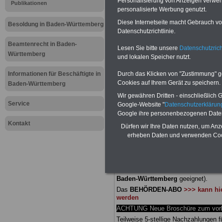
Personalisierung von Anzeigen verwende
Meldung fü
Publikationen
personalisierte Werbung genutzt.
Diese Internetseite macht Gebrauch von
öffentliche
Besoldung in Baden-Württemberg
Datenschutzrichtlinie.
Württember
Beamtenrecht in Baden-
Lesen Sie bitte unsere
Datenschutzrich
Württemberg
und lokalen Speicher nutzt.
Denkverbot
Informationen für Beschäftigte in
Durch das Klicken von "Zustimmung" geb
Cookies auf Ihrem Gerät zu speichern.
Baden-Württemberg
Einsparun
Wir gewähren Dritten - einschließlich Go
Service
Google-Website "
Datenschutzerkläru
Google ihre personenbezogenen Date
BEHÖRDEN-ABO
mit 3 Ratgebern fü
25,00 Euro: Wissenswertes für Bea
Kontakt
Dürfen wir Ihre Daten nutzen, um Anz
und Beamte, Beamten-versorgungsr
erheben Daten und verwenden Cook
(Bund/Länder) sowie Beihilferecht i
Ländern. Alle drei Ratgeber sind über
gegliedert und erläutern auch kompliz
Sachverhalte verständlich (auch für
Mitarbeiter des öffentlichen Dienst
Baden-Württemberg
geeignet).
Das
BEHÖRDEN-ABO
>>> kann hie
werden
ACHTUNG Neue Broschüre zum vorb
Teilweise 5-stellige Nachzahlungen f