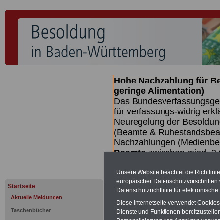
Hohe Nachzahlung für B
geringe Alimentation)
Das Bundesverfassungsgeri
für verfassungs-widrig erkl
Neuregelung der Besoldun
(Beamte & Ruhestandsbeamt
Nachzahlungen (Medienberi
Beamte
zwischen mind. 3.
SERVICE gibt hierzu eine 
dem Beschluss des Gesetz
Unsere Website beachtet die Richtlini
europäischer Datenschutzvorschrifte
wird (wahrscheinlich im Q
Startseite
Datenschutzrichtlinie für elektronisch
Broschüre
.
Aktuelle Meldungen
Diese Internetseite verwendet Cookie
Taschenbücher
Dienste und Funktionen bereitzustell