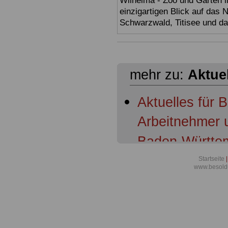
Wilhelma - Zoo und Garten i
einzigartigen Blick auf das
Schwarzwald, Titisee und d
mehr zu:
Aktue
Aktuelles für 
Arbeitnehmer 
Baden-Württem
Baden-Württem
Startseite
|
www.besold
Schulleitungen
Baden-Württemb
Beschäftigten 