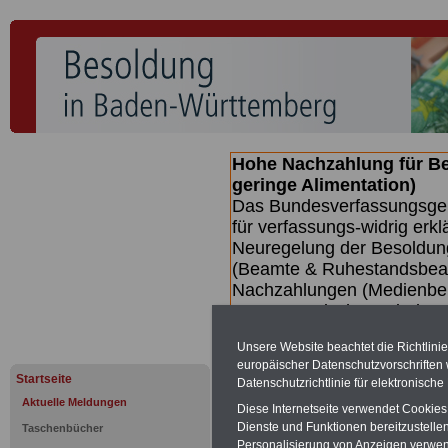
Hohe Nachzahlung für B
geringe Alimentation)
Das Bundesverfassungsgeri
für verfassungs-widrig erkl
Neuregelung der Besoldun
(Beamte & Ruhestandsbeamt
Nachzahlungen (Medienberi
Beamte
zwischen mind. 3.
SERVICE gibt hierzu eine 
Unsere Website beachtet die Richtlini
dem Beschluss des Gesetz
europäischer Datenschutzvorschrifte
wird (wahrscheinlich im Q
Startseite
Datenschutzrichtlinie für elektronisch
Broschüre
.
Aktuelle Meldungen
Diese Internetseite verwendet Cookie
Dienste und Funktionen bereitzustell
Taschenbücher
Personalisierung von Anzeigen verwende