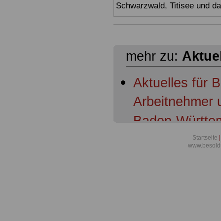
Schwarzwald, Titisee und d
mehr zu:
Aktue
Aktuelles für 
Arbeitnehmer 
Baden-Württem
Baden-Württem
Startseite
|
www.besold
Schulleitungen
Baden-Württemb
Beschäftigten 
systemgerecht