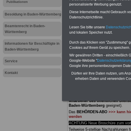
Meldung fü
Publikationen
personalisierte Werbung genutzt.
Diese Internetseite macht Gebrauch von
öffentliche
Besoldung in Baden-Württemberg
Datenschutzrichtlinie.
Württember
Beamtenrecht in Baden-
Lesen Sie bitte unsere
Datenschutzrich
Württemberg
und lokalen Speicher nutzt.
Personalen
Durch das Klicken von "Zustimmung" geb
Informationen für Beschäftigte in
Cookies auf Ihrem Gerät zu speichern.
Baden-Württemberg
2020
Wir gewähren Dritten - einschließlich Go
Google-Website "
Datenschutzerkläru
Service
Google ihre personenbezogenen Date
BEHÖRDEN-ABO
mit 3 Ratgebern fü
25,00 Euro: Wissenswertes für Bea
Kontakt
Dürfen wir Ihre Daten nutzen, um Anz
und Beamte, Beamten-versorgungsr
erheben Daten und verwenden Cook
(Bund/Länder) sowie Beihilferecht i
Ländern. Alle drei Ratgeber sind über
gegliedert und erläutern auch kompliz
Sachverhalte verständlich (auch für
Mitarbeiter des öffentlichen Dienst
Baden-Württemberg
geeignet).
Das
BEHÖRDEN-ABO
>>> kann hie
werden
ACHTUNG Neue Broschüre zum vorb
Teilweise 5-stellige Nachzahlungen f