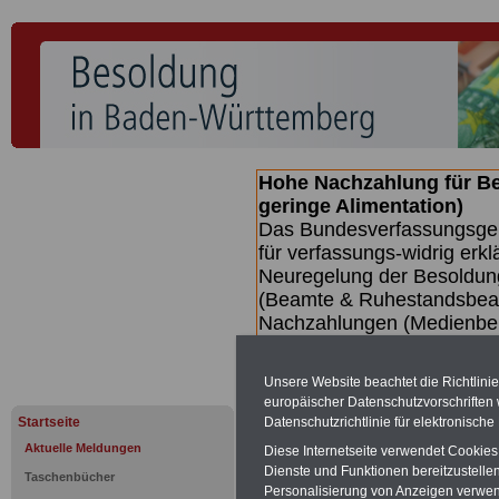
Hohe Nachzahlung für B
geringe Alimentation)
Das Bundesverfassungsgeri
für verfassungs-widrig erkl
Neuregelung der Besoldun
(Beamte & Ruhestandsbeamt
Nachzahlungen (Medienberi
Beamte
zwischen mind. 3.
SERVICE gibt hierzu eine 
Unsere Website beachtet die Richtlini
dem Beschluss des Gesetz
europäischer Datenschutzvorschrifte
wird (wahrscheinlich im Q
Datenschutzrichtlinie für elektronisch
Startseite
Broschüre
.
Aktuelle Meldungen
Diese Internetseite verwendet Cookie
Dienste und Funktionen bereitzustell
Taschenbücher
Personalisierung von Anzeigen verwende