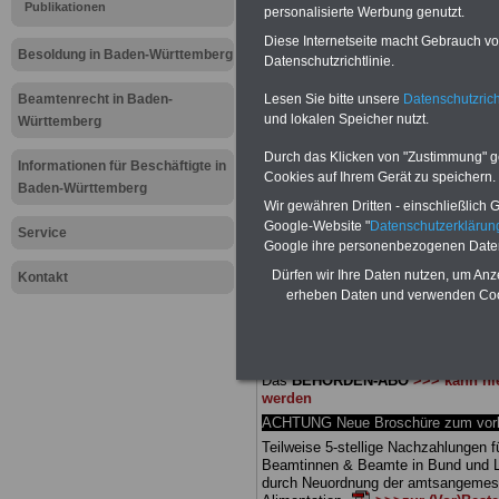
Meldung fü
Publikationen
personalisierte Werbung genutzt.
Diese Internetseite macht Gebrauch von
öffentliche
Besoldung in Baden-Württemberg
Datenschutzrichtlinie.
Württember
Lesen Sie bitte unsere
Datenschutzrich
Beamtenrecht in Baden-
und lokalen Speicher nutzt.
Württemberg
für alle?
Durch das Klicken von "Zustimmung" geb
Informationen für Beschäftigte in
Cookies auf Ihrem Gerät zu speichern.
Baden-Württemberg
Wir gewähren Dritten - einschließlich Go
BEHÖRDEN-ABO
mit 3 Ratgebern fü
Google-Website "
Datenschutzerkläru
25,00 Euro: Wissenswertes für Bea
Service
Google ihre personenbezogenen Date
und Beamte, Beamten-versorgungsr
(Bund/Länder) sowie Beihilferecht i
Dürfen wir Ihre Daten nutzen, um Anz
Kontakt
Ländern. Alle drei Ratgeber sind über
erheben Daten und verwenden Cook
gegliedert und erläutern auch kompliz
Sachverhalte verständlich (auch für
Mitarbeiter des öffentlichen Dienst
Baden-Württemberg
geeignet).
Das
BEHÖRDEN-ABO
>>> kann hie
werden
ACHTUNG Neue Broschüre zum vorb
Teilweise 5-stellige Nachzahlungen f
Beamtinnen & Beamte in Bund und 
durch Neuordnung der amtsangeme