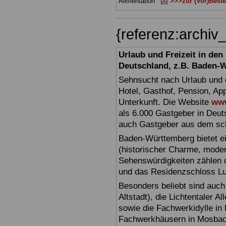
Alimentation
>>>zur (Vor)Beste
{referenz:archi
Urlaub und Freizeit in de
Deutschland, z.B. Baden-
Sehnsucht nach Urlaub und d
Hotel, Gasthof, Pension, Ap
Unterkunft. Die Website
www
als 6.000 Gastgeber in Deuts
auch Gastgeber aus dem sc
Baden-Württemberg bietet ei
(historischer Charme, moder
Sehenswürdigkeiten zählen 
und das Residenzschloss L
Besonders beliebt sind auch 
Altstadt), die Lichtentaler A
sowie die Fachwerkidylle in 
Fachwerkhäusern in Mosbac